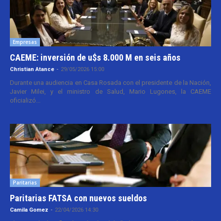
Empresas
CAEME: inversión de u$s 8.000 M en seis años
Christian Atance
-
29/05/2026 15:00
Durante una audiencia en Casa Rosada con el presidente de la Nación,
Javier Milei, y el ministro de Salud, Mario Lugones, la CAEME
oficializó...
Paritarias
Paritarias FATSA con nuevos sueldos
Camila Gomez
-
22/04/2026 14:30