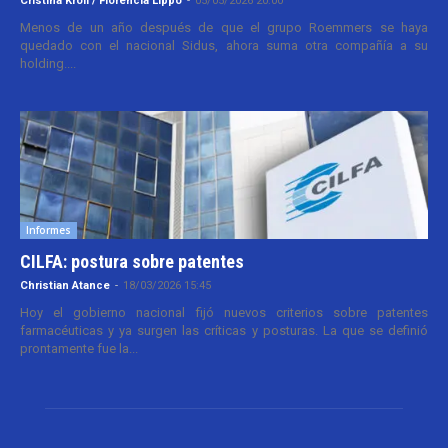
Cristina Kroll / Florencia Lippo
-
05/05/2026 20:00
Menos de un año después de que el grupo Roemmers se haya
quedado con el nacional Sidus, ahora suma otra compañía a su
holding....
Informes
CILFA: postura sobre patentes
Christian Atance
-
18/03/2026 15:45
Hoy el gobierno nacional fijó nuevos criterios sobre patentes
farmacéuticas y ya surgen las críticas y posturas. La que se definió
prontamente fue la...