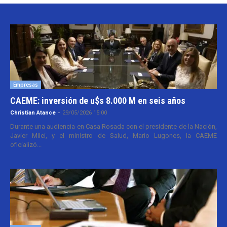
Empresas
CAEME: inversión de u$s 8.000 M en seis años
Christian Atance
-
29/05/2026 15:00
Durante una audiencia en Casa Rosada con el presidente de la Nación,
Javier Milei, y el ministro de Salud, Mario Lugones, la CAEME
oficializó...