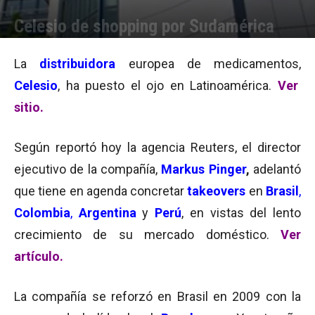
Celesio de shopping por Sudamérica
Por
Equipo de Redacción
-
01/12/2011 13:55
La
distribuidora
europea de medicamentos,
Celesio
, ha puesto el ojo en Latinoamérica.
Ver
sitio.
Según reportó hoy la agencia Reuters, el director
ejecutivo de la compañía,
Markus Pinger
,
adelantó
que tiene en agenda concretar
takeovers
en
Brasil
,
Colombia
,
Argentina
y
Perú
, en vistas del lento
crecimiento de su mercado doméstico.
Ver
artículo.
La compañía se reforzó en Brasil en 2009 con la