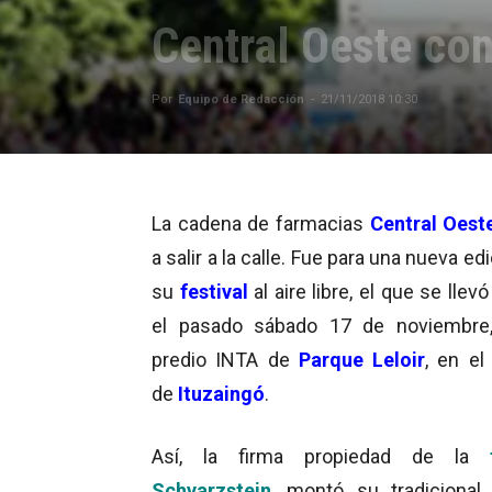
Central Oeste co
Por
Equipo de Redacción
-
21/11/2018 10:30
La cadena de farmacias
Central Oest
a salir a la calle. Fue para una nueva ed
su
festival
al aire libre, el que se llev
el pasado sábado 17 de noviembre,
predio INTA de
Parque Leloir
, en el
de
Ituzaingó
.
Así, la firma propiedad de la
Schvarzstein
, montó su tradicional