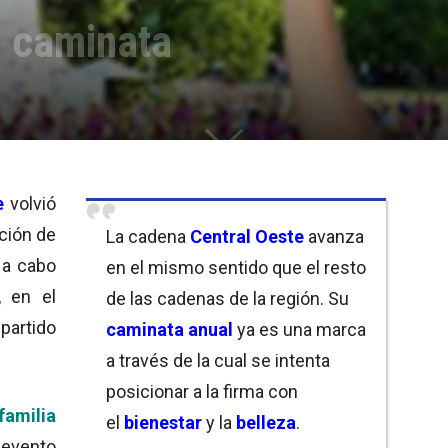
n caminata
e
volvió
ición de
La cadena
Central Oeste
avanza
ó a cabo
en el mismo sentido que el resto
 en el
de las cadenas de la región. Su
 partido
caminata anual
ya es una marca
a través de la cual se intenta
posicionar a la firma con
familia
el
bienestar
y la
belleza
.
 evento