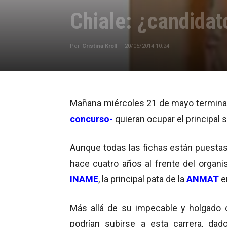
Chiale: ¿candida
Por
Cristina Kroll
-
20/05/2014 10:24
Mañana miércoles 21 de mayo termina 
concurso-
quieran ocupar el principal si
Aunque todas las fichas están puestas 
hace cuatro años al frente del organ
INAME
, la principal pata de la
ANMAT
e
Más allá de su impecable y holgado 
podrían subirse a esta carrera, dad