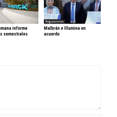
Regulaciones
emana informe
Malbrán e Illumina en
os semestrales
acuerdo