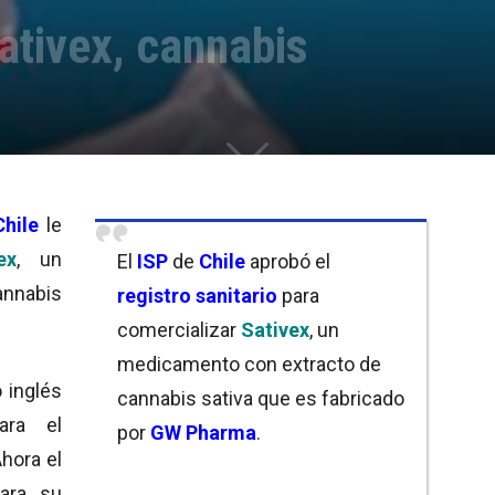
ativex, cannabis
Chile
le
ex
, un
El
ISP
de
Chile
aprobó el
nnabis
registro sanitario
para
comercializar
Sativex
, un
medicamento con extracto de
o inglés
cannabis sativa que es fabricado
ara el
por
GW Pharma
.
Ahora el
ara su