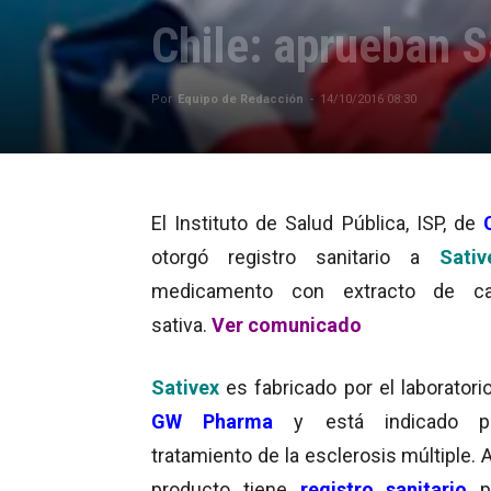
Chile: aprueban S
Por
Equipo de Redacción
-
14/10/2016 08:30
El Instituto de Salud Pública, ISP, de
otorgó registro sanitario a
Sativ
medicamento con extracto de ca
sativa.
Ver comunicado
Sativex
es fabricado por el laboratori
GW Pharma
y está indicado p
tratamiento de la esclerosis múltiple. 
producto tiene
registro sanitario
p