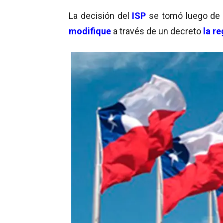
La decisión del
ISP
se tomó luego de q
modifique
a través de un decreto
la re