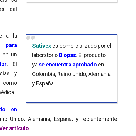
és del
e a la
n para
Sativex
es comercializado por el
a en un
laboratorio
Biopas
. El producto
dor
. El
ya
se encuentra aprobado
en
cias y
Colombia; Reino Unido; Alemania
os como
y España.
médica.
ado en
ino Unido; Alemania; España; y recientemente
Ver artículo