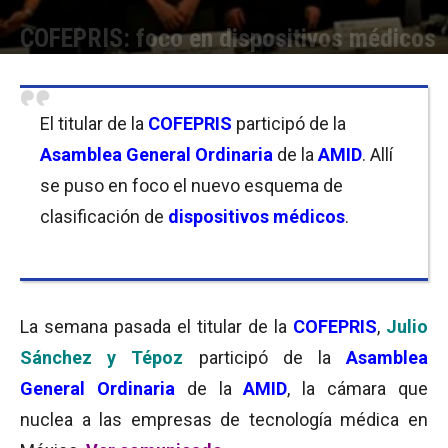
COFEPRIS: foco en dispositivos médicos
Por
Delfina Nuñez
-
15/02/2018 08:00
El titular de la
COFEPRIS
participó de la
Asamblea General Ordinaria
de la
AMID
. Allí
se puso en foco el nuevo esquema de
clasificación de
dispositivos médicos
.
La semana pasada el titular de la
COFEPRIS
,
Julio
Sánchez y Tépoz
participó de la
Asamblea
General Ordinaria
de la
AMID
, la cámara que
nuclea a las empresas de tecnología médica en