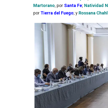
Martorano
, por
Santa Fe
;
Natividad N
por
Tierra del Fuego
; y
Rossana Chahl