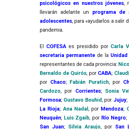
psicológicos en nuestros jóvenes
, 
llevarán adelante un
programa de 
adolescentes
, para «ayudarlos a salir
pandemia.
El
COFESA
es presidido por
Carla V
secretaria permanente
de la
Unidad 
representantes de cada provincia:
Nico
Bernaldo de Quirós
, por
CABA
;
Claud
por
Chaco
;
Fabián Puratich
, por
Ch
Cardozo
, por
Corrientes
;
Sonia Ve
Formosa
;
Gustavo Bouhid
, por
Jujuy
La Rioja
;
Ana Nadal
, por
Mendoza
;
O
Neuquén
;
Luis Zgaib
, por
Río Negro
;
San Juan
;
Silvia Araujo
, por
San L