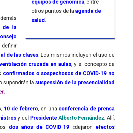
equipos de genómica
, entre
otros puntos de la
agenda de
además
salud
.
 de la
onsejo
definir
l de las clases
. Los mismos incluyen el uso de
ventilación cruzada en aulas
, y el concepto de
os
confirmados o sospechosos de COVID-19
no
o supondrán la
suspensión de la presencialidad
er.
y,
10 de febrero
, en una
conferencia de prensa
nistros
y del
Presidente
Alberto Fernández
. Allí,
tos
dos años de COVID-19
«dejaron
e
fectos