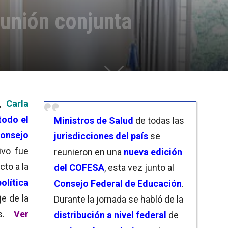
unión conjunta
,
Carla
todo el
Ministros de Salud
de todas las
onsejo
jurisdicciones del país
se
ivo fue
reunieron en una
nueva edición
cto a la
del
COFESA
, esta vez junto al
política
Consejo Federal de Educación
.
je de la
Durante la jornada se habló de la
as.
Ver
distribución a nivel federal
de