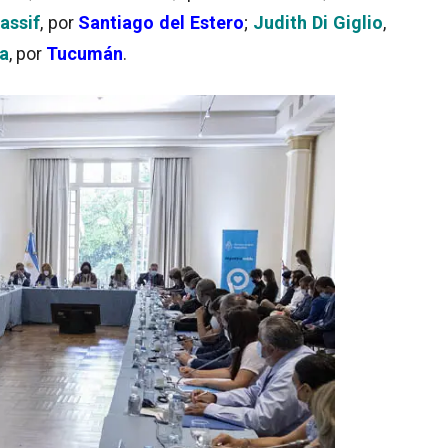
assif
, por
Santiago del Estero
;
Judith Di Giglio
,
a
, por
Tucumán
.