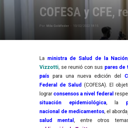
COFESA y CFE, re
Por
Mila Goldfeder
-
10/02/2022 18:15
La
ministra de Salud de la Nación
Vizzotti
, se reunió con sus
pares de 
país
para una nueva edición del
C
Federal de Salud
(COFESA). El objet
lograr
consensos a nivel federal
respe
situación epidemiológica
, la
nacional de medicamentos
, el aborda
salud mental
, entre otros tem