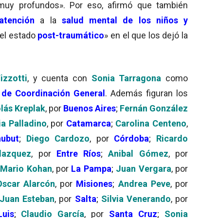
muy profundos». Por eso, afirmó que también
atención
a la
salud mental de los niños y
 del estado
post-traumático
» en el que los dejó la
izzotti
, y cuenta con
Sonia Tarragona
como
de Coordinación General
. Además figuran los
lás Kreplak
, por
Buenos Aires
;
Fernán González
ia Palladino
, por
Catamarca
;
Carolina Centeno
,
ubut
;
Diego Cardozo
, por
Córdoba
;
Ricardo
lazquez
, por
Entre Ríos
;
Anibal Gómez
, por
;
Mario Kohan
, por
La Pampa
;
Juan Vergara
, por
scar Alarcón
, por
Misiones
;
Andrea Peve
, por
Juan Esteban
, por
Salta
;
Silvia Venerando
, por
uis
;
Claudio García
, por
Santa Cruz
;
Sonia