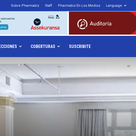
1
Sobre Pharmabiz
Staff
Pharmabiz En Los Medios
Language
armabiz.NET
ECCIONES
COBERTURAS
SUSCRIBITE