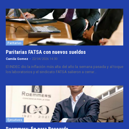
Paritarias
Paritarias FATSA con nuevos sueldos
Camila Gomez
-
22/04/2026 14:30
El INDEC dio la inflación más alta del año la semana pasada y al toque
los laboratorios y el sindicato FATSA salieron a cerrar...
Ejecutivos
Roemmers: fin para Boccardo