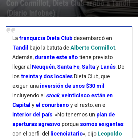
Con Cormillot, Dieta Club arribó a Tandil
(Diario Infobae)
Por
Equipo de Redacción
-
31/03/2003 12:59
La
franquicia Dieta Club
desembarcó en
Tandil
bajo la batuta de
Alberto Cormillot
.
Además,
durante este año
tiene previsto
llegar al
Neuquén
,
Santa Fe
,
Salta
y
Lanús
. De
los
treinta y dos locales
Dieta Club, que
exigen una
inversión de unos $30 mil
incluyendo el
stock
,
veinticinco están en
Capital
y
el
conurbano
y el resto, en el
interior del país
. «No tenemos un
plan de
aperturas agresivo
porque
somos exigentes
con el perfil del
licenciatario
«, dijo
Leopoldo