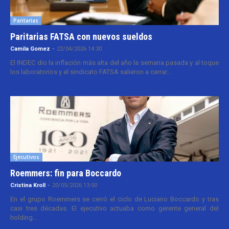
Paritarias
Paritarias FATSA con nuevos sueldos
Camila Gomez
-
22/04/2026 14:30
El INDEC dio la inflación más alta del año la semana pasada y al toque
los laboratorios y el sindicato FATSA salieron a cerrar...
Ejecutivos
Roemmers: fin para Boccardo
Cristina Kroll
-
20/05/2026 13:00
En el grupo Roemmers se cerró el ciclo de Luciano Boccardo y tras
casi tres décadas. El ejecutivo actuaba como gerente general del
holding...