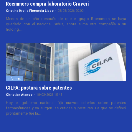
Roemmers compra laboratorio Craveri
Cristina Kroll / Florencia Lippo
-
05/05/2026 20:00
Menos de un año después de que el grupo Roemmers se haya
quedado con el nacional Sidus, ahora suma otra compañía a su
holding....
Informes
CILFA: postura sobre patentes
Christian Atance
-
18/03/2026 15:45
Hoy el gobierno nacional fijó nuevos criterios sobre patentes
farmacéuticas y ya surgen las críticas y posturas. La que se definió
prontamente fue la...