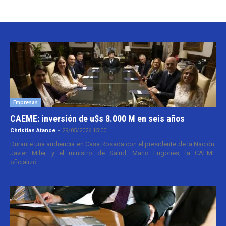
Empresas
CAEME: inversión de u$s 8.000 M en seis años
Christian Atance
-
29/05/2026 15:00
Durante una audiencia en Casa Rosada con el presidente de la Nación,
Javier Milei, y el ministro de Salud, Mario Lugones, la CAEME
oficializó...