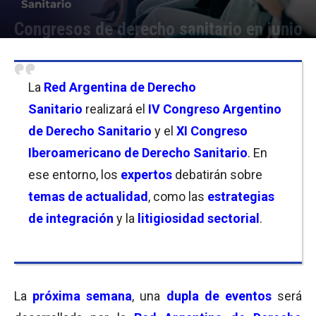
Congresos de derecho sanitario en junio
Por
Carolina Bordó
-
14/06/2023 11:30
La
Red Argentina de Derecho
Sanitario
realizará el
IV Congreso Argentino
de Derecho Sanitario
y el
XI Congreso
Iberoamericano de Derecho Sanitario
. En
ese entorno, los
expertos
debatirán sobre
temas de actualidad
, como las
estrategias
de integración
y la
litigiosidad sectorial
.
La
próxima semana
, una
dupla de eventos
será