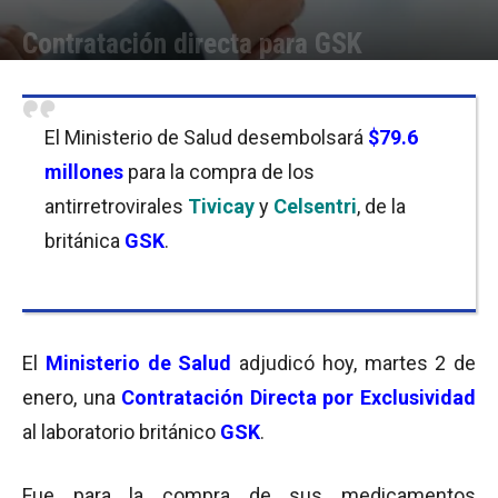
Contratación directa para GSK
Por
Equipo de Redacción
-
02/01/2018 11:00
El Ministerio de Salud desembolsará
$79.6
millones
para la compra de los
antirretrovirales
Tivicay
y
Celsentri
,
de la
británica
GSK
.
El
Ministerio de Salud
adjudicó hoy, martes 2 de
enero, una
Contratación Directa por Exclusividad
al laboratorio británico
GSK
.
Fue para la compra de sus
medicamentos