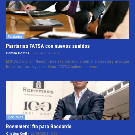
Paritarias
Paritarias FATSA con nuevos sueldos
Camila Gomez
-
22/04/2026 14:30
El INDEC dio la inflación más alta del año la semana pasada y al toque
los laboratorios y el sindicato FATSA salieron a cerrar...
Ejecutivos
Roemmers: fin para Boccardo
Cristina Kroll
-
20/05/2026 13:00