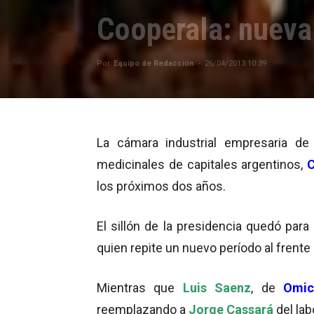
Cooperala: nueva
Por
Equipo de Redacción
-
26/04/2013 10:39
La cámara industrial empresaria de 
medicinales de capitales argentinos,
C
los próximos dos años.
El sillón de la presidencia quedó para
quien repite un nuevo período al frente 
Mientras que
Luis Saenz
, de
Omic
reemplazando a
Jorge Cassará
del la