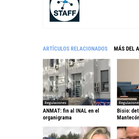
ARTÍCULOS RELACIONADOS
MÁS DEL 
Regulaciones
Regulacione
ANMAT: fin al INAL en el
Bisio: de
organigrama
Mantecó