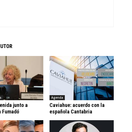
AUTOR
s
Agenda
tenida junto a
Caviahue: acuerdo con la
n Fumadó
española Cantabria