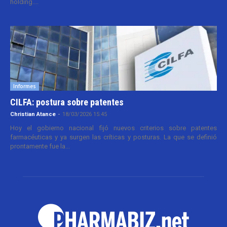
holding....
Informes
CILFA: postura sobre patentes
Christian Atance
-
18/03/2026 15:45
Hoy el gobierno nacional fijó nuevos criterios sobre patentes
farmacéuticas y ya surgen las críticas y posturas. La que se definió
prontamente fue la...