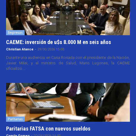
Empresas
CAEME: inversión de u$s 8.000 M en seis años
Christian Atance
-
29/05/2026 15:00
Durante una audiencia en Casa Rosada con el presidente de la Nación,
Javier Milei, y el ministro de Salud, Mario Lugones, la CAEME
oficializó...
Paritarias
Paritarias FATSA con nuevos sueldos
Camila Gomez
-
22/04/2026 14:30