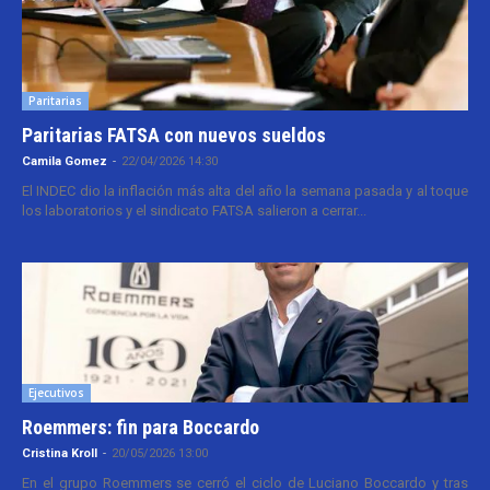
Paritarias
Paritarias FATSA con nuevos sueldos
Camila Gomez
-
22/04/2026 14:30
El INDEC dio la inflación más alta del año la semana pasada y al toque
los laboratorios y el sindicato FATSA salieron a cerrar...
Ejecutivos
Roemmers: fin para Boccardo
Cristina Kroll
-
20/05/2026 13:00
En el grupo Roemmers se cerró el ciclo de Luciano Boccardo y tras