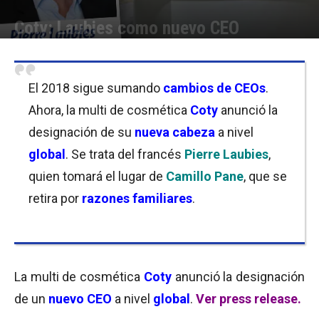
Coty: Laubies como nuevo CEO
Por
Equipo de Redacción
-
14/11/2018 11:00
El 2018 sigue sumando
cambios de CEOs
.
Ahora, la multi de cosmética
Coty
anunció la
designación de su
nueva cabeza
a nivel
global
. Se trata del francés
Pierre Laubies
,
quien tomará el lugar de
Camillo Pane
, que se
retira por
razones familiares
.
La multi de cosmética
Coty
anunció la designación
de un
nuevo CEO
a nivel
global
.
Ver press release.