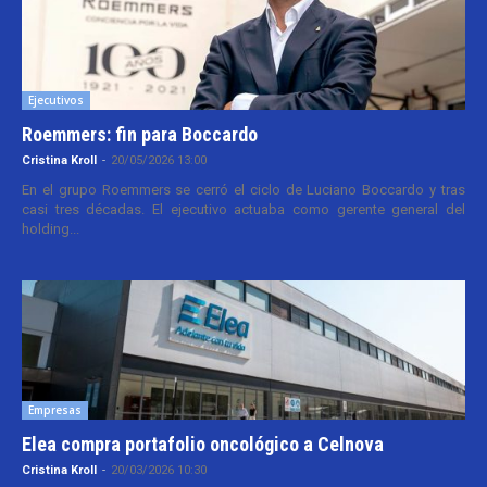
Ejecutivos
Roemmers: fin para Boccardo
Cristina Kroll
-
20/05/2026 13:00
En el grupo Roemmers se cerró el ciclo de Luciano Boccardo y tras
casi tres décadas. El ejecutivo actuaba como gerente general del
holding...
Empresas
Elea compra portafolio oncológico a Celnova
Cristina Kroll
-
20/03/2026 10:30