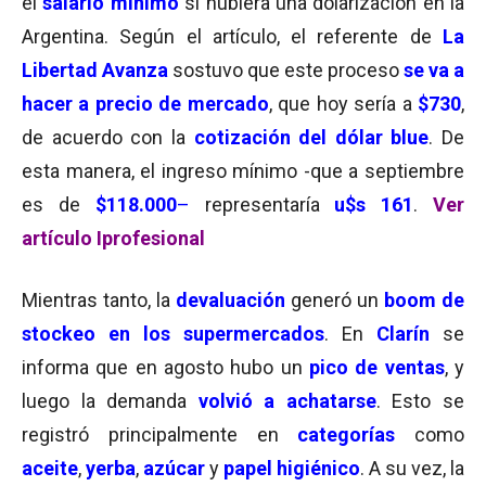
el
salario mínimo
si hubiera una dolarización en la
Argentina. Según el artículo, el referente de
La
Libertad Avanza
sostuvo que este proceso
se va a
hacer a precio de mercado
, que hoy sería a
$730
,
de acuerdo con la
cotización del dólar blue
. De
esta manera, el ingreso mínimo -que a septiembre
es de
$118.000
–
representaría
u$s 161
.
Ver
artículo Iprofesional
Mientras tanto, la
devaluación
generó un
boom de
stockeo en los supermercados
. En
Clarín
se
informa que en agosto hubo un
pico de ventas
, y
luego la demanda
volvió a achatarse
. Esto se
registró principalmente en
categorías
como
aceite
,
yerba
,
azúcar
y
papel higiénico
. A su vez, la