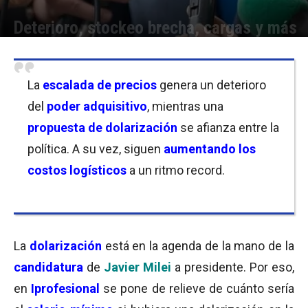
Deterioro, stockeo brecha, cargas y más
Por
Equipo de Redacción
-
07/09/2023 08:30
La
escalada de precios
genera un deterioro
del
poder adquisitivo
, mientras una
propuesta de dolarización
se afianza entre la
política. A su vez, siguen
aumentando los
costos logísticos
a un ritmo record.
La
dolarización
está en la agenda de la mano de la
candidatura
de
Javier Milei
a presidente. Por eso,
en
Iprofesional
se pone de relieve de cuánto sería