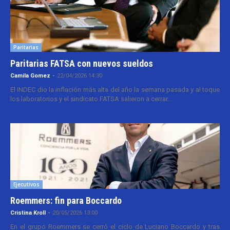
Paritarias
Paritarias FATSA con nuevos sueldos
Camila Gomez
-
22/04/2026 14:30
El INDEC dio la inflación más alta del año la semana pasada y al toque
los laboratorios y el sindicato FATSA salieron a cerrar...
Ejecutivos
Roemmers: fin para Boccardo
Cristina Kroll
-
20/05/2026 13:00
En el grupo Roemmers se cerró el ciclo de Luciano Boccardo y tras