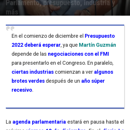
Parlamento, presupuesto, industria y
más
Por
Lucas Martinez
-
04/12/2021 12:45
En el comienzo de diciembre el
Presupuesto
2022 deberá esperar
, ya que
Martín Guzmán
depende de las
negociaciones con el FMI
para presentarlo en el Congreso. En paralelo,
ciertas industrias
comienzan a ver
algunos
brotes verdes
después de un
año súper
recesivo
.
La
agenda parlamentaria
estará en pausa hasta el