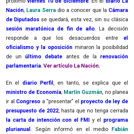
próximo
viernes 10 de diciembre
. En el
diario La
Nación
,
Laura Serra
dio a conocer que la
Cámara
de Diputados
se quedará, esta vez, sin su clásica
sesión maratónica de fin de año
. La decisión
responde a que los desacuerdos entre
el
oficialismo y la oposición
minaron la posibilidad
de un
último debate
antes de la
renovación
parlamentaria
.
Ver artículo La Nación
.
En el
diario Perfil
, en tanto, se explica que el
m
inistro de Economía
,
Martín Guzmán
, no planea
ir al
Congreso
a “presentar” el
proyecto de ley de
presupuesto de 2022
, hasta que no tenga cerrada
la carta de intención con el FMI
y el
programa
plurianual
. Según informó en el medio
Fabián