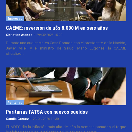
Empresas
CAEME: inversión de u$s 8.000 M en seis años
Christian Atance
-
29/05/2026 15:00
Durante una audiencia en Casa Rosada con el presidente de la Nación,
Javier Milei, y el ministro de Salud, Mario Lugones, la CAEME
oficializó...
Paritarias
Paritarias FATSA con nuevos sueldos
Camila Gomez
-
22/04/2026 14:30
El INDEC dio la inflación más alta del año la semana pasada y al toque