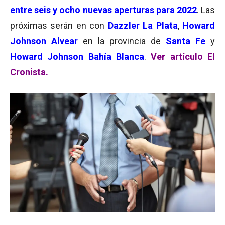
entre seis y ocho nuevas aperturas para 2022
. Las
próximas serán en con
Dazzler La Plata
,
Howard
Johnson Alvear
en la provincia de
Santa Fe
y
Howard Johnson Bahía Blanca
.
Ver artículo El
Cronista
.