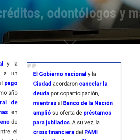
créditos, odontólogos y 
al
y la
n a un
El Gobierno nacional
y la
el
pago
Ciudad
acordaron
cancelar la
imo año
deuda
por coparticipación,
ral de
mientras
el
Banco de la Nación
nas
en
amplió
su oferta de
préstamos
ueno
de
para jubilados
. A su vez, la
ntre el
crisis financiera
del
PAMI