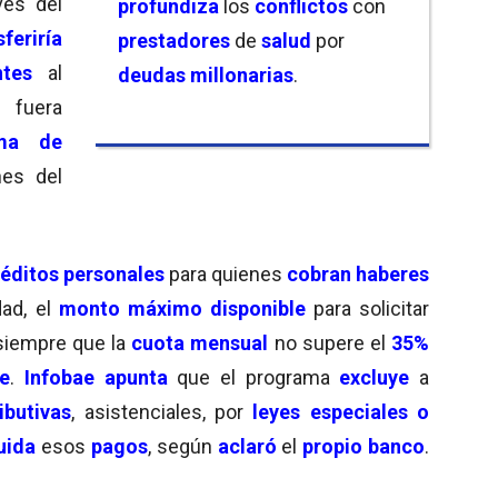
vés del
profundiza
los
conflictos
con
sferiría
prestadores
de
salud
por
ntes
al
deudas millonarias
.
 fuera
ema de
es del
réditos personales
para quienes
cobran haberes
dad, el
monto máximo disponible
para solicitar
siempre que la
cuota mensual
no supere el
35%
te
.
Infobae apunta
que el programa
excluye
a
ibutivas
, asistenciales, por
leyes especiales o
uida
esos
pagos
, según
aclaró
el
propio banco
.