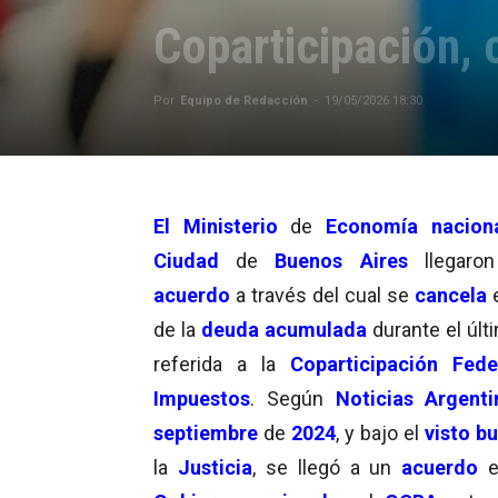
Coparticipación, 
Por
Equipo de Redacción
-
19/05/2026 18:30
El Ministerio
de
Economía nacion
Ciudad
de
Buenos Aires
llegaro
acuerdo
a través del cual se
cancela
de la
deuda acumulada
durante el últ
referida a la
Coparticipación Fede
Impuestos
. Según
Noticias Argenti
septiembre
de
2024
, y bajo el
visto b
la
Justicia
, se llegó a un
acuerdo
e