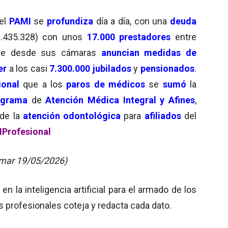
el
PAMI
se
profundiza
día a día, con una
deuda
.435.328) con unos
17.000 prestadores
entre
ue desde sus cámaras
anuncian
medidas de
er
a los casi
7.300.000 jubilados
y
pensionados
.
ional
que a los
paros de médicos
se
sumó
la
rograma
de
Atención Médica Integral y Afines
,
de la
atención odontológica
para
afiliados
del
IProfesional
 mar 19/05/2026)
 la inteligencia artificial para el armado de los
s profesionales coteja y redacta cada dato.