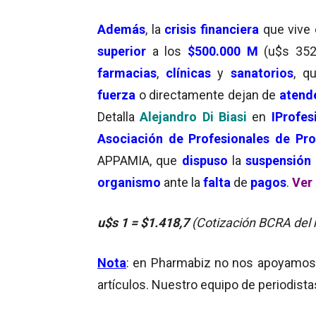
Además
, la
crisis financiera
que vive 
superior
a los
$500.000 M
(u$s 352
farmacias
,
clínicas
y
sanatorios
, q
fuerza
o directamente dejan de
atend
Detalla
Alejandro Di Biasi
en
IProfes
Asociación de Profesionales de P
APPAMIA, que
dispuso
la
suspensión
organismo
ante la
falta
de
pagos
.
Ver 
u$s 1 = $1.418,7
(Cotización BCRA del
Nota
: en Pharmabiz no nos apoyamos en
artículos. Nuestro equipo de periodista