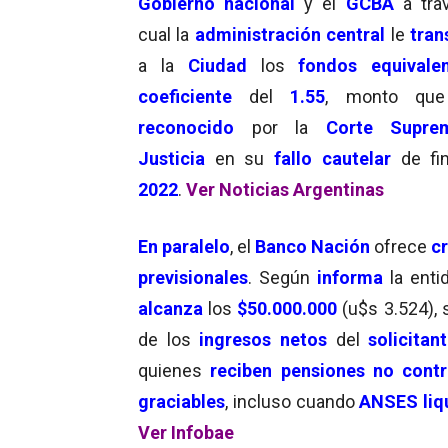
Gobierno nacional
y el
GCBA
a tra
cual la
administración central
le
tran
a la
Ciudad
los
fondos equivale
coeficiente
del
1.55
, monto que
reconocido
por la
Corte Supr
Justicia
en su
fallo cautelar
de fin
2022
.
Ver Noticias Argentinas
En paralelo
, el
Banco Nación
ofrece
c
previsionales
. Según
informa
la enti
alcanza
los
$50.000.000
(u$s 3.524), 
de los
ingresos netos
del
solicitan
quienes
reciben pensiones no contr
graciables
, incluso cuando
ANSES
liq
Ver Infobae