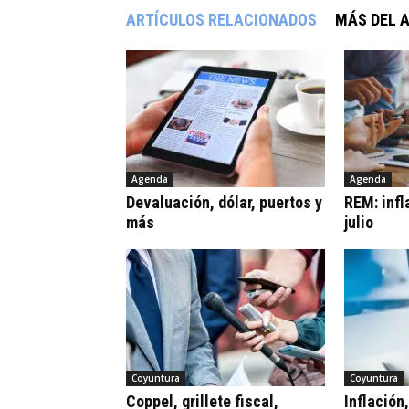
ARTÍCULOS RELACIONADOS
MÁS DEL 
Agenda
Agenda
Devaluación, dólar, puertos y
REM: infl
más
julio
Coyuntura
Coyuntura
Coppel, grillete fiscal,
Inflación