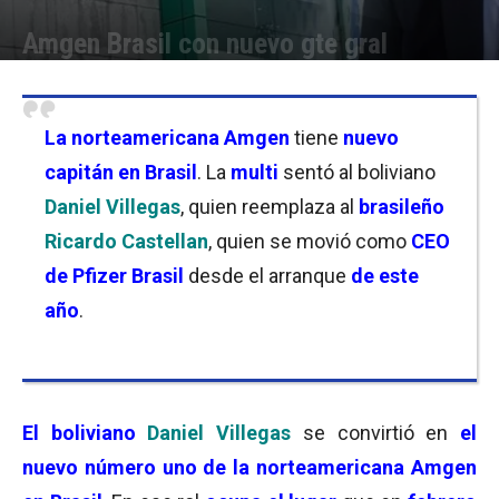
Amgen Brasil con nuevo gte gral
Por
Florencia Lippo
-
19/05/2026 17:00
La norteamericana Amgen
tiene
nuevo
capitán en Brasil
. La
multi
sentó al boliviano
Daniel Villegas
, quien reemplaza al
brasileño
Ricardo Castellan
, quien se movió como
CEO
de Pfizer Brasil
desde el arranque
de este
año
.
El boliviano
Daniel Villegas
se convirtió en
el
nuevo número uno de la norteamericana Amgen