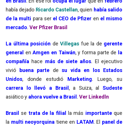
en Brasil
. En ese rol
ocupa el lugar
que en
febrero
había dejado
Ricardo Castellan
, quien
había salido
de la multi
para ser
el CEO de Pfizer
en
el mismo
mercado
.
Ver Pfizer Brasil
La última posición
de
Villegas
fue la de
gerente
general
en
Amgen en Taiwán
, y forma parte de
la
compañía
hace
más de siete años
. El ejecutivo
vivió
buena parte
de
su vida en los Estados
Unidos
, donde estudió
Marketing
. Luego, su
carrera lo llevó a Brasil
, a Suiza, al
Sudeste
asiático y
ahora vuelve a Brasil
.
Ver Linkedl
n
Brasil
se
trata de la filial
la más
importante
que
la
multi neoyorquina
tiene en
LATAM
. El
panel de