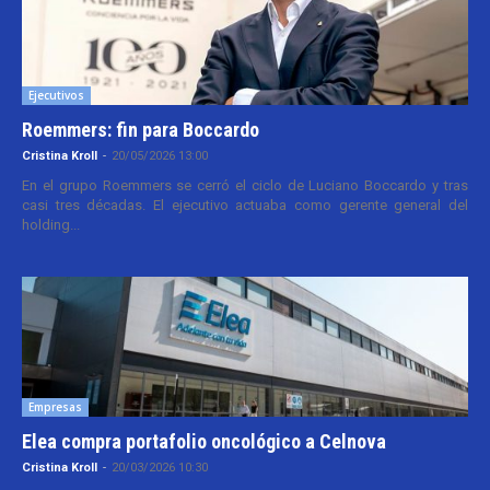
Ejecutivos
Roemmers: fin para Boccardo
Cristina Kroll
-
20/05/2026 13:00
En el grupo Roemmers se cerró el ciclo de Luciano Boccardo y tras
casi tres décadas. El ejecutivo actuaba como gerente general del
holding...
Empresas
Elea compra portafolio oncológico a Celnova
Cristina Kroll
-
20/03/2026 10:30