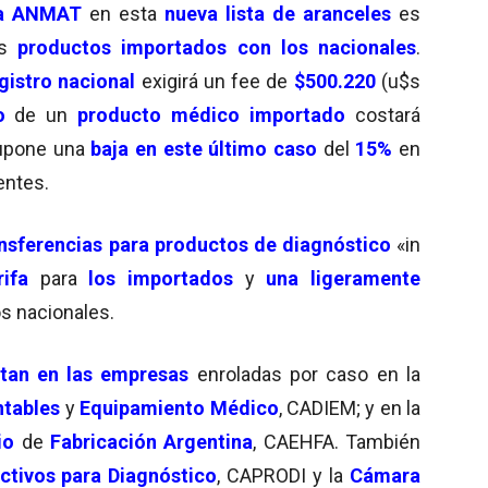
la ANMAT
en esta
nueva lista de aranceles
es
os
productos importados con los nacionales
.
gistro nacional
exigirá un fee de
$500.220
(u$s
o
de un
producto médico importado
costará
supone una
baja en este último caso
del
15%
en
entes.
nsferencias para productos de diagnóstico
«in
ifa
para
los importados
y
una ligeramente
os nacionales.
an en las empresas
enroladas por caso en la
ntables
y
Equipamiento Médico
, CADIEM; y en la
rio
de
Fabricación Argentina
, CAEHFA. También
ctivos para Diagnóstico
, CAPRODI y la
Cámara