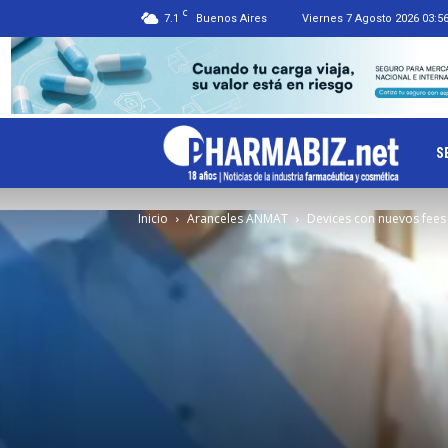
C
7.1
Buenos Aires
Viernes 7 Agosto 2026 03:5
Ph
S
Inicio
Aranceles ANMAT
Devices con nuevos fee