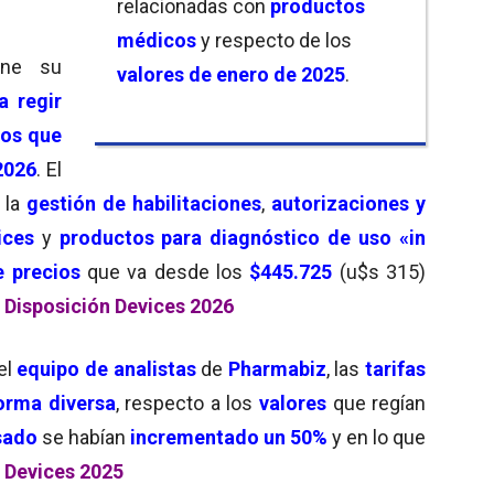
relacionadas con
productos
médicos
y respecto de los
ene su
valores de enero de 2025
.
a regir
os que
2026
. El
, la
gestión de habilitaciones
,
autorizaciones y
ices
y
productos para diagnóstico de uso «in
e precios
que va desde los
$445.725
(u$s 315)
 Disposición Devices 2026
el
equipo de analistas
de
Pharmabiz
, las
tarifas
orma diversa
, respecto a los
valores
que regían
sado
se habían
incrementado un 50%
y en lo que
 Devices 2025