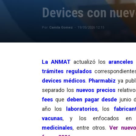
Devices con nue
Por
Camila Gomez
-
19/05/2026 12:15
La ANMAT
actualizó los
aranceles
trámites regulados
correspondiente
devices médicos
.
Pharmabiz
ya publ
separado los
nuevos precios
relativo
fees
que
deben pagar desde
junio 
año
los
laboratorios
, los
fabrica
vacunas
, y los enfocados en
medicinales
, entre otros.
Ver nuevo