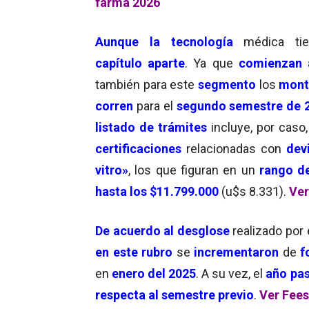
farma 2026
Aunque la tecnología
médica ti
capítulo aparte
. Ya que
comienzan 
también para este
segmento
los
mont
corren
para el
segundo semestre de 
listado de trámites
incluye, por caso
certificaciones
relacionadas con
dev
vitro»
, los que figuran en un
rango d
hasta los $
11.799.000
(u$s 8.331).
Ver
De acuerdo al desglose
realizado por 
en este rubro
se
incrementaron
de
f
en
enero del 2025
. A su vez, el
año pa
respecta al semestre previo
.
Ver Fees