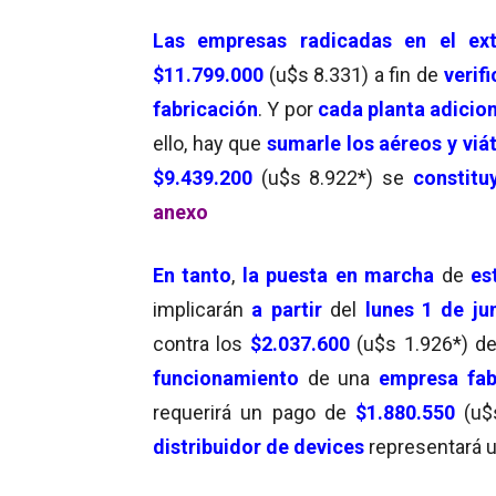
Las
empresas radicadas en el ex
$11.799.000
(u$s 8.331) a fin de
verif
fabricación
. Y por
cada planta adicio
ello, hay que
sumarle los aéreos y viá
$9.439.200
(u$s 8.922*) se
constitu
anexo
En tanto
,
la puesta en marcha
de
es
implicarán
a partir
del
lunes 1
de ju
contra los
$2.037.600
(u$s 1.926*) d
funcionamiento
de una
empresa fab
requerirá un pago de
$1.880.550
(u$
distribuidor de devices
representará 