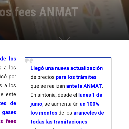
vos fees ANMAT
 de los
s a los
Llegó una nueva actualización
icó por
de precios
para
los trámites
s a los
que se realizan
ante la ANMAT
.
de este
En sintonía, desde el
lunes 1 de
ntes de
junio
, se aumentarán
un 100%
gases
los montos
de los
aranceles de
s fees
todas las tramitaciones