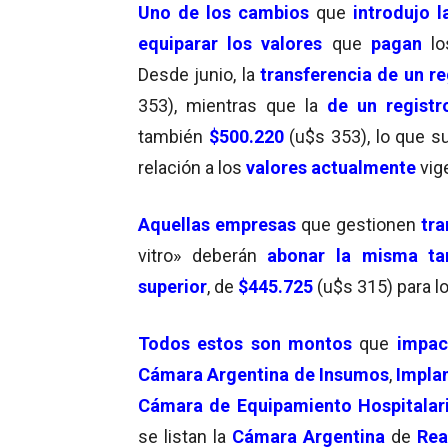
Uno de los
cambios
que
introdujo 
equiparar los valores
que
pagan
l
Desde junio, la
transferencia de un
re
353), mientras que la
de un registr
también
$500.220
(u$s 353), lo que 
relación a los
valores actualmente
vig
Aquellas empresas
que gestionen
tra
vitro» deberán
abonar la misma tar
superior
, de
$445.725
(u$s 315) para l
Todos estos son montos
que
impact
Cámara Argentina de Insumos
,
Impla
C
ámara de Equipamiento Hospitala
se listan la
Cámara Argentina
de
Rea