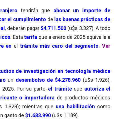
tranjero
tendrán que
abonar un importe de
icar el cumplimiento
de
las buenas prácticas de
nal
, deberán pagar
$4.711.500
(u$s 3.327). A todo
ticos
. Esta
tarifa
que a enero de 2025 equivalía a
ye en
el
trámite más caro del
segmento
.
Ver
tudios de investigación en tecnología médica
nio
un
desembolso de $4.278.960
(u$s 1.926),
e 2025. Por su parte,
el trámite
que
autoriza el
ricante o importadora
de productos médicos
s 1.328); mientras que
una habilitación
como
un gasto de
$1.683.990
(u$s 1.189).