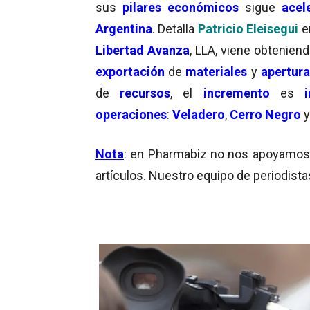
sus
pilares económicos
sigue
acel
Argentina
. Detalla
Patricio Eleisegui
e
Libertad Avanza
, LLA, viene obtenien
exportación
de
materiales
y
apertura
de
recursos
, el
incremento
es
operaciones
:
Veladero
,
Cerro Negro
Nota
: en Pharmabiz no nos apoyamos en
artículos. Nuestro equipo de periodista