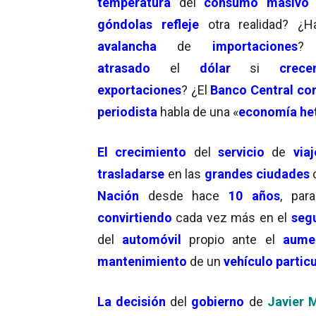
temperatura
del
consumo masivo
góndolas
refleje
otra realidad? ¿
avalancha
de
importaciones
? 
atrasado
el
dólar
si
crece
exportaciones
? ¿El
Banco Central co
periodista
habla de una «
economía he
El crecimiento
del
servicio
de
viaj
trasladarse
en las
grandes ciudades
Nación
desde hace
10 años
, pa
convirtiendo
cada vez más en el
seg
del
automóvil
propio ante el
aume
mantenimiento
de un
vehículo particu
La decisión
del
gobierno
de
Javier M