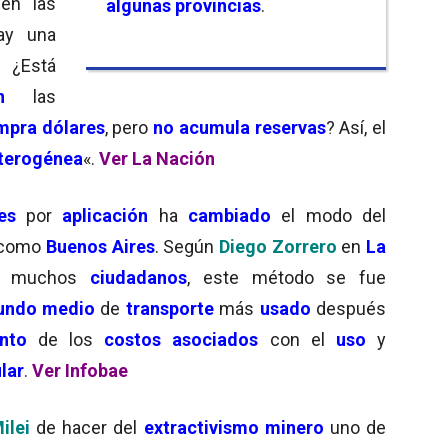
en las
algunas provincias
.
Hay una
¿Está
n
las
mpra dólares
, pero
no acumula reservas
? Así, el
terogénea
«.
Ver La Nación
es
por
aplicación
ha
cambiado
el modo del
como
Buenos Aires
. Según
Diego Zorrero
en
La
ra muchos
ciudadanos
, este método se fue
undo medio
de
transporte
más
usado
después
nto
de los
costos asociados
con el
uso
y
lar
.
Ver Infobae
ilei
de hacer del
extractivismo minero
uno de