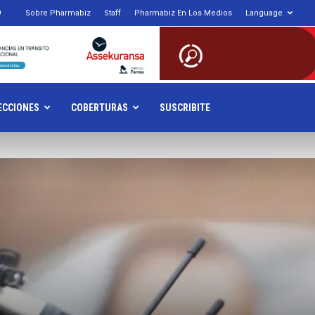
9
Sobre Pharmabiz
Staff
Pharmabiz En Los Medios
Language
armabiz.NET
ECCIONES
COBERTURAS
SUSCRIBITE