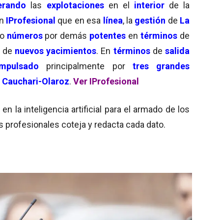
erando
las
explotaciones
en el
interior
de la
n
IProfesional
que en esa
línea
, la
gestión
de
La
do
números
por demás
potentes
en
términos
de
de
nuevos yacimientos
. En
términos
de
salida
impulsado
principalmente por
tres grandes
y
Cauchari-Olaroz
.
Ver IProfesional
 la inteligencia artificial para el armado de los
s profesionales coteja y redacta cada dato.