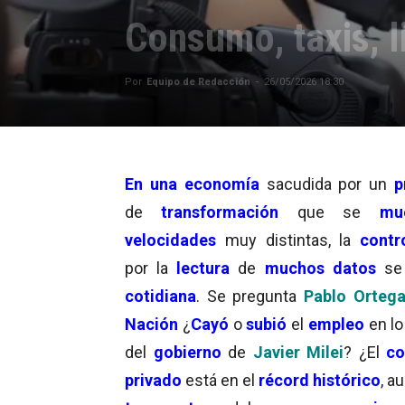
Consumo, taxis, l
Por
Equipo de Redacción
-
26/05/2026 18:30
En una economía
sacudida por un
p
de
transformación
que se
mu
velocidades
muy distintas, la
contr
por la
lectura
de
muchos datos
s
cotidiana
. Se pregunta
Pablo Orteg
Nación
¿
Cayó
o
subió
el
empleo
en lo
del
gobierno
de
Javier Milei
? ¿El
c
privado
está en el
récord histórico
, a