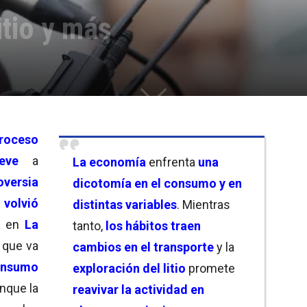
itio y más
roceso
eve
a
La economía
enfrenta
una
oversia
dicotomía en el consumo y en
e
volvió
distintas variables
. Mientras
a
en
La
tanto,
los hábitos traen
 que va
cambios en el transporte
y la
onsumo
exploración del litio
promete
unque la
reavivar la actividad en