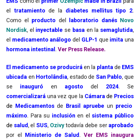
EMS
como el
primer
Ozempic
made in Brazil
para
el
tratamiento
de la
diabetes mellitus tipo 2
.
Como el
producto
del
laboratorio danés
Novo
Nordisk
, el
inyectable
se
basa
en la
semaglutida
,
el
medicamento análogo
del
GLP-1
que
imita
una
hormona intestinal
.
Ver Press Release.
El medicamento se producirá
en la
planta
de
EMS
ubicada
en
Hortolândia
, estado de
San Pablo
, que
se
inauguró
en
agosto
del
2024
. Se
comercializará
una vez que la
Cámara
de
Precios
de
Medicamentos
de
Brasil
apruebe
un
precio
máximo
. Para su
inclusión
en el
sistema público
de
salud
, el
SUS
,
Ozivy
todavía debe ser
aprobado
por el
Ministerio de Salud
.
Ver EMS inaugura