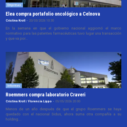
Empresas
Elea compra portafolio oncológico a Celnova
Cristina Kroll
-
20/03/2026 10:30
En la semana en que el gobierno nacional aggiornó el marco
normativo para las patentes farmacéuticas tuvo lugar una transacción
y que va por...
Informes
Roemmers compra laboratorio Craveri
Cristina Kroll / Florencia Lippo
-
05/05/2026 20:00
Menos de un año después de que el grupo Roemmers se haya
quedado con el nacional Sidus, ahora suma otra compañía a su
holding....