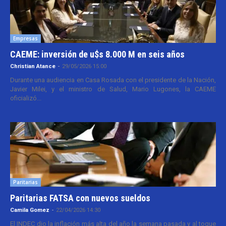
Empresas
CAEME: inversión de u$s 8.000 M en seis años
Christian Atance
-
29/05/2026 15:00
Durante una audiencia en Casa Rosada con el presidente de la Nación,
Javier Milei, y el ministro de Salud, Mario Lugones, la CAEME
oficializó...
Paritarias
Paritarias FATSA con nuevos sueldos
Camila Gomez
-
22/04/2026 14:30
El INDEC dio la inflación más alta del año la semana pasada y al toque