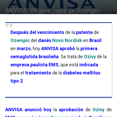
ANVISA: OK para copia de Ozempic
Por
Joseph Foley
-
26/05/2026 19:00
Después del
vencimiento
de la
patente
de
Ozempic
del
danés
Novo Nordisk
en
Brasil
en
marzo
, hoy
ANVISA
aprobó
la
primera
semaglutida brasileña
. Se trata de
Ozivy
de la
empresa paulista
EMS
, que está
indicada
para el
tratamiento
de la
diabetes mellitus
tipo 2
.
ANVISA
anunció hoy
la
aprobación
de
Ozivy
de