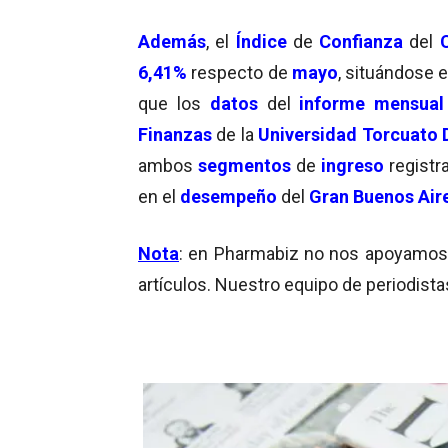
Además
, el
Índice
de
Confianza
del
6,41%
respecto de
mayo
, situándose 
que los
datos
del
informe mensual
Finanzas
de la
Universidad Torcuato D
ambos
segmentos
de
ingreso
registr
en el
desempeño
del
Gran Buenos Air
Nota
: en Pharmabiz no nos apoyamos en
artículos. Nuestro equipo de periodista