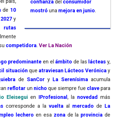
el país,
confianza
del
consumidor
n
de
10
mostró
una
mejora en junio
.
e
2027
y
 rutas
almente
 su
competidora
.
Ver La Nación
sgo predominante
en el
ámbito
de las
lácteas
y,
cil situación
que
atraviesan Lácteos Verónica
y
quiebra
de
SanCor
y
La Serenísima
acumula
can
reflotar
un
nicho
que siempre fue
clave
para
io Eleisegui
en
IProfesional
, la
novedad
más
as
corresponde a la
vuelta
al
mercado
de
La
mpleo lechero
en esa
zona
de la
provincia
de