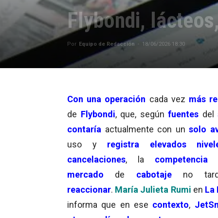
Flybondi, lácteo
Por
Equipo de Redacción
-
18/06/2026 18:30
Con una operación
cada vez
más re
de
Flybondi
, que, según
fuentes
del
contaría
actualmente con un
solo a
uso y
registra elevados nivel
cancelaciones
, la
competencia
mercado
de
cabotaje
no tar
reaccionar
.
María Julieta Rumi
en
La
informa que en ese
contexto
,
JetS