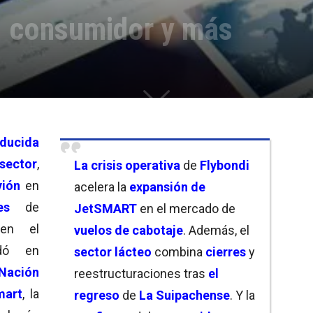
s, consumidor y más
ducida
sector
,
La crisis operativa
de
Flybondi
vión
en
acelera la
expansión de
es
de
JetSMART
en el mercado de
en el
vuelos de cabotaje
. Además, el
dó en
sector lácteo
combina
cierres
y
 Nación
reestructuraciones tras
el
mart
, la
regreso
de
La Suipachense
. Y la