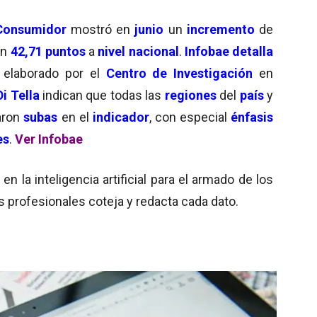
Consumidor
mostró en
junio
un
incremento
de
en
42,71 puntos
a
nivel nacional
.
Infobae
detalla
elaborado por el
Centro de Investigación
en
i Tella
indican que todas las
regiones
del
país
y
aron
subas
en el
indicador
, con especial
énfasis
es
.
Ver Infobae
 la inteligencia artificial para el armado de los
s profesionales coteja y redacta cada dato.