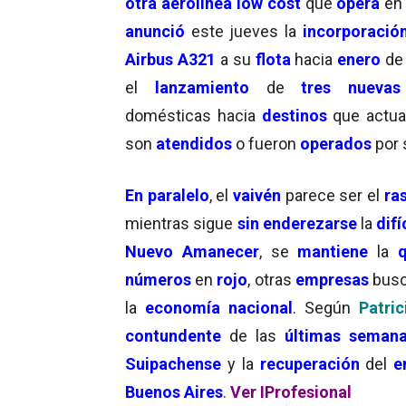
otra aerolínea low cost
que
opera
en 
anunció
este jueves la
incorporació
Airbus A321
a su
flota
hacia
enero
d
el
lanzamiento
de
tres nuevas
domésticas hacia
destinos
que actu
son
atendidos
o fueron
operados
por
En paralelo
, el
vaivén
parece ser el
ra
mientras sigue
sin enderezarse
la
difí
Nuevo Amanecer
, se
mantiene
la
números
en
rojo
, otras
empresas
bus
la
economía nacional
. Según
Patric
contundente
de las
últimas seman
Suipachense
y la
recuperación
del
e
Buenos Aires
.
Ver IProfesional