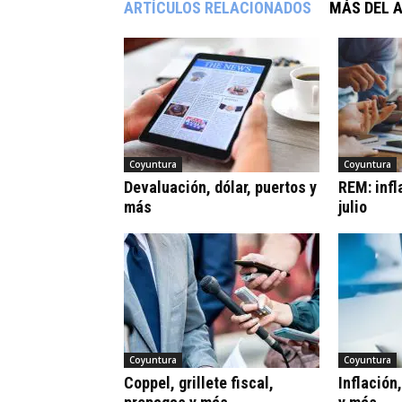
ARTÍCULOS RELACIONADOS
MÁS DEL 
Coyuntura
Coyuntura
Devaluación, dólar, puertos y
REM: infl
más
julio
Coyuntura
Coyuntura
Coppel, grillete fiscal,
Inflación