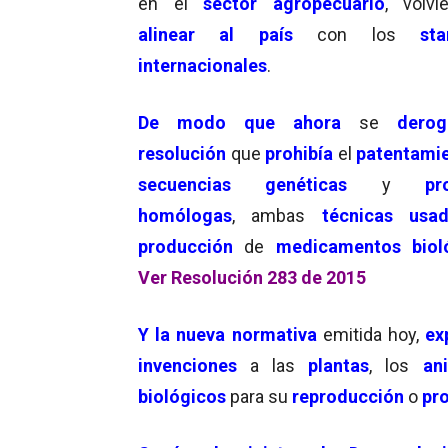
en el
sector agropecuario
, volv
alinear al país
con los
st
internacionales
.
De modo que ahora
se
der
resolución
que
prohibía
el
patentami
secuencias genéticas
y
pr
homólogas
, ambas
técnicas usa
producción
de
medicamentos biol
Ver Resolución 283 de 2015
Y la nueva normativa
emitida hoy,
ex
invenciones
a las
plantas
, los
an
biológicos
para su
reproducción
o
pr