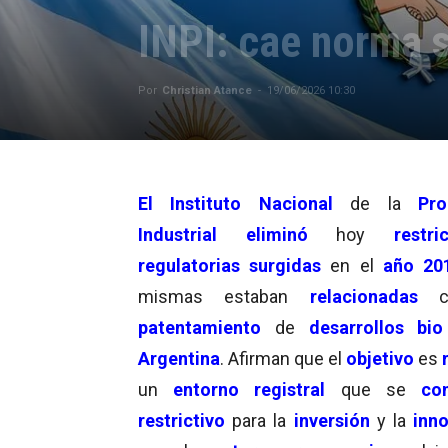
INPI: cae norma 
Por
Christian Atance
-
19/06/2026 10:30
El Instituto Nacional
de la
Pro
Industrial
eliminó
hoy
restri
regulatorias
surgidas
en el
año 20
mismas estaban
relacionadas
patentamiento
de
desarrollos bio
Argentina
. Afirman que el
objetivo
es
un
entorno registral
que se
co
restrictivo
para la
inversión
y la
inn