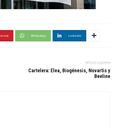
terest
WhatsApp
Linkedin
Artículo siguiente
Cartelera: Elea, Biogénesis, Novartis y
Beeline