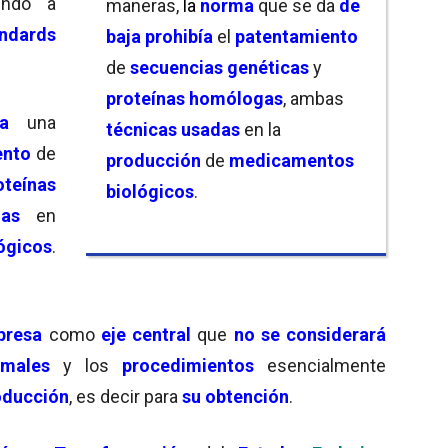
iendo a
maneras,
la
norma
que se da
de
andards
baja
prohibía
el
patentamiento
de
secuencias genéticas
y
proteínas homólogas
, ambas
oga
una
técnicas usadas
en la
ento
de
producción
de
medicamentos
oteínas
biológicos
.
das
en
ógicos
.
presa
como
eje central
que
no se considerará
imales
y los
procedimientos
esencialmente
oducción
, es decir para
su obtención
.