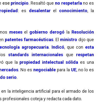
e
ese
principio
. Resaltó que
no respetarla
no es
ropiedad
: es
desalentar
el
conocimiento
, la
nos
meses
el
gobierno derogó
la
Resolución
en
patentes farmacéuticas
. El
ministro
dijo que
tecnología agropecuaria
.
Indicó
, que con
esta
los
standards internacionales
que
respetan
yó que la
propiedad intelectual sólida
es una
mercados
. No es
negociable
para la
UE
, no lo es
do serio
.
 la inteligencia artificial para el armado de los
s profesionales coteja y redacta cada dato.