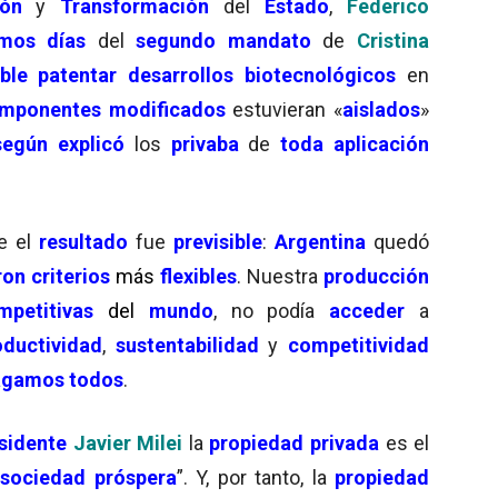
ión
y
Transformación
del
Estado
,
Federico
imos días
del
segundo mandato
de
Cristina
ble
patentar
desarrollos biotecnológicos
en
mponentes modificados
estuvieran «
aislados
»
según explicó
los
privaba
de
toda aplicación
e el
resultado
fue
previsible
:
Argentina
quedó
ron
criterios
más
flexibles
. Nuestra
producción
mpetitivas
del
mundo
, no podía
acceder
a
ductividad
,
sustentabilidad
y
competitividad
agamos todos
.
sidente
Javier Milei
la
propiedad privada
es el
a
sociedad próspera
”. Y, por tanto, la
propiedad