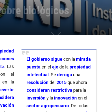
sobre biológicos
piedad
cciones
El gobierno
sigue
con la
mirada
15
. Las
puesta
en el
eje
de la
propiedad
con el
intelectual
. Se
deroga
una
en la
resolución
del
2015
que ahora
revertir
consideran restrictiva
para la
nsidera
inversión
y la
innovación
en el
ovación
sector agropecuario
. De todas