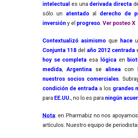
intelectual
es una
derivada directa
d
sólo un
atentado
al
derecho de p
inversión
y el
progreso
.
Ver posteo X
Contextualizó asimismo
que
hace
u
Conjunta 118
del
año 2012
centrada
hoy se completa
esa
lógica
en
bio
medida
,
Argentina
se
alinea
con 
nuestros
socios comerciales
. Subra
condición de entrada
a los
grandes 
para
EE.UU.
, no lo es para
ningún acuer
Nota
: en Pharmabiz no nos apoyamos en
artículos. Nuestro equipo de periodista