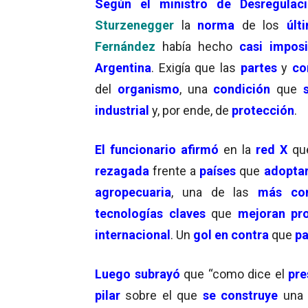
Según el ministro de Desregulac
Sturzenegger
la
norma
de los
últ
Fernández
había hecho
casi imposi
Argentina
. Exigía que las
partes
y
co
del
organismo
, una
condición
que
industrial
y, por ende, de
protección
.
El funcionario afirmó
en la
red X
qu
rezagada
frente a
países
que
adopta
agropecuaria
, una de las
más co
tecnologías claves
que
mejoran pro
internacional
. Un
gol en contra
que
p
Luego subrayó
que “como dice el
pre
pilar
sobre el que
se construye
un