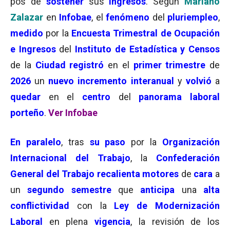
pos de
sostener
sus
ingresos
. Según
Mariano
Zalazar
en
Infobae
, el
fenómeno
del
pluriempleo
,
medido
por la
Encuesta Trimestral de Ocupación
e Ingresos
del
Instituto de Estadística y Censos
de la
Ciudad
registró
en el
primer trimestre
de
2026
un
nuevo incremento interanual
y
volvió
a
quedar
en el
centro
del
panorama laboral
porteño
.
Ver Infobae
En paralelo
, tras
su paso
por la
Organización
Internacional del Trabajo
, la
Confederación
General del Trabajo
recalienta motores
de
cara
a
un
segundo semestre
que
anticipa
una
alta
conflictividad
con la
Ley de Modernización
Laboral
en plena
vigencia
, la revisión de los