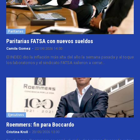
Paritarias
Paritarias FATSA con nuevos sueldos
Camila Gomez
-
22/04/2026 14:30
El INDEC dio la inflación más alta del año la semana pasada y al toque
los laboratorios y el sindicato FATSA salieron a cerrar...
Ejecutivos
Roemmers: fin para Boccardo
Cristina Kroll
-
20/05/2026 13:00