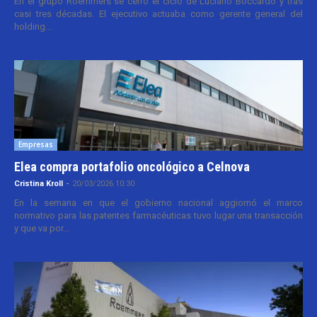
En el grupo Roemmers se cerró el ciclo de Luciano Boccardo y tras
casi tres décadas. El ejecutivo actuaba como gerente general del
holding...
Empresas
Elea compra portafolio oncológico a Celnova
Cristina Kroll
-
20/03/2026 10:30
En la semana en que el gobierno nacional aggiornó el marco
normativo para las patentes farmacéuticas tuvo lugar una transacción
y que va por...