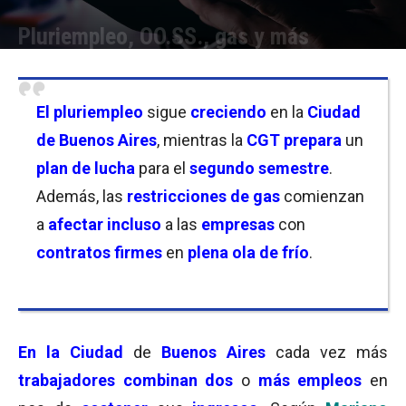
Pluriempleo, OO.SS., gas y más
Por
Equipo de Redacción
-
25/06/2026 18:30
El pluriempleo
sigue
creciendo
en la
Ciudad
de Buenos Aires
, mientras la
CGT prepara
un
plan de lucha
para el
segundo semestre
.
Además, las
restricciones de gas
comienzan
a
afectar incluso
a las
empresas
con
contratos firmes
en
plena ola de frío
.
En la Ciudad
de
Buenos Aires
cada vez más
trabajadores combinan dos
o
más empleos
en