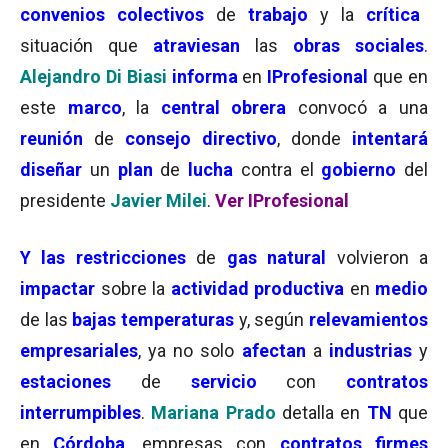
convenios colectivos
de
trabajo
y la
crítica
situación que
atraviesan
las
obras sociales
.
Alejandro Di Biasi
informa
en
IProfesional
que en
este
marco
, la
central obrera
convocó a una
reunión
de
consejo directivo
, donde
intentará
diseñar
un
plan
de
lucha
contra el
gobierno
del
presidente
Javier Milei
.
Ver IProfesional
Y las restricciones
de
gas natural
volvieron a
impactar
sobre la
actividad productiva
en
medio
de las
bajas temperaturas
y, según
relevamientos
empresariales
, ya no solo
afectan
a
industrias
y
estaciones
de
servicio
con
contratos
interrumpibles
.
Mariana Prado
detalla en
TN
que
en
Córdoba
, empresas con
contratos firmes