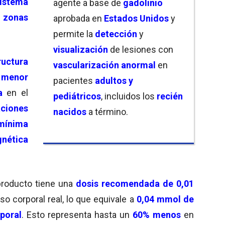
istema
agente a base de
gadolinio
s
zonas
aprobada en
Estados Unidos
y
permite la
detección
y
visualización
de lesiones con
ructura
vascularización anormal
en
e
menor
pacientes
adultos y
a
en el
pediátricos
, incluidos los
recién
ciones
nacidos
a término.
 mínima
nética
 producto tiene una
dosis recomendada de 0,01
 corporal real, lo que equivale a
0,04 mmol de
poral
. Esto representa hasta un
60% menos
en