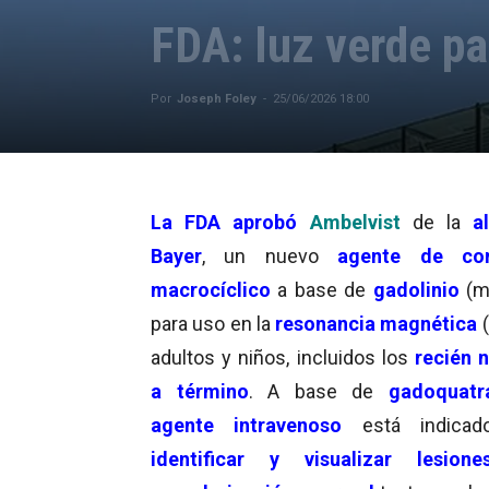
FDA: luz verde pa
Por
Joseph Foley
-
25/06/2026 18:00
La
FDA
aprobó
Ambelvist
de la
a
Bayer
, un nuevo
agente de con
macrocíclico
a base de
gadolinio
(m
para uso en la
resonancia magnética
adultos y niños, incluidos los
recién 
a término
. A base de
gadoquatr
agente intravenoso
está indicad
identificar y visualizar lesione