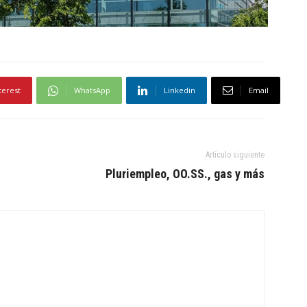
terest
WhatsApp
Linkedin
Email
Artículo siguiente
Pluriempleo, OO.SS., gas y más