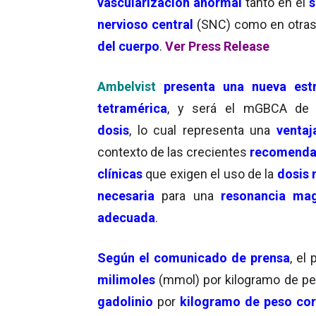
vascularización anormal
tanto en el
s
nervioso central
(SNC) como en otra
del cuerpo
.
Ver Press Release
Ambelvist
presenta una
nueva est
tetramérica
, y será el mGBCA d
dosis
, lo cual representa una
ventaj
contexto de las crecientes
recomenda
clínicas
que exigen el uso de la
dosis
necesaria
para una
resonancia mag
adecuada
.
Según el comunicado de prensa
, el
milimoles
(mmol) por kilogramo de peso
gadolinio
por
kilogramo de peso cor