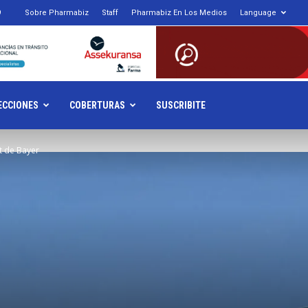
9
Sobre Pharmabiz
Staff
Pharmabiz En Los Medios
Language
armabiz.NET
ECCIONES
COBERTURAS
SUSCRIBITE
t de Bayer