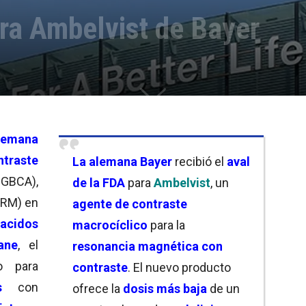
ra Ambelvist de Bayer
lemana
traste
La alemana Bayer
recibió el
aval
GBCA),
de la
FDA
para
Ambelvist
, un
(RM) en
agente de contraste
nacidos
macrocíclico
para la
ane
, el
resonancia magnética con
o para
contraste
. El nuevo producto
s
con
ofrece la
dosis más baja
de un