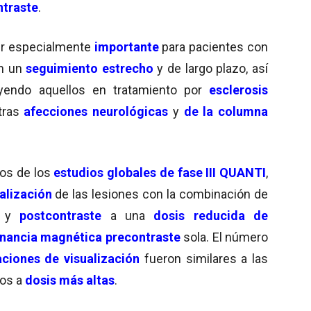
ntraste
.
er especialmente
importante
para pacientes con
n un
seguimiento estrecho
y de largo plazo, así
uyendo aquellos en tratamiento por
esclerosis
tras
afecciones neurológicas
y
de la columna
dos de los
estudios globales de fase III
QUANTI
,
alización
de las lesiones con la combinación de
y
postcontraste
a una
dosis reducida de
nancia magnética precontraste
sola. El número
ciones de visualización
fueron similares a las
dos a
dosis más altas
.