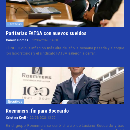
Paritarias
Paritarias FATSA con nuevos sueldos
Camila Gomez
-
22/04/2026 14:30
El INDEC dio la inflación más alta del año la semana pasada y al toque
los laboratorios y el sindicato FATSA salieron a cerrar...
Ejecutivos
Roemmers: fin para Boccardo
Cristina Kroll
-
20/05/2026 13:00
En el grupo Roemmers se cerró el ciclo de Luciano Boccardo y tras