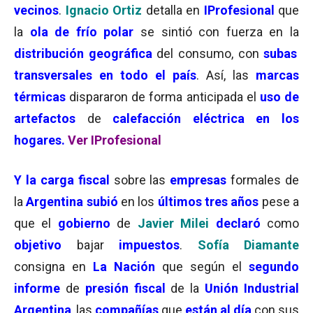
vecinos
.
Ignacio Ortiz
detalla en
IProfesional
que
la
ola de frío polar
se sintió con fuerza en la
distribución geográfica
del consumo, con
subas
transversales en todo el país
. Así, las
marcas
térmicas
dispararon de forma anticipada el
uso de
artefactos
de
c
alefacción eléctrica en los
hogares.
Ver IProfesional
Y la carga fiscal
sobre las
empresas
formales de
la
Argentina
subió
en los
últimos tres años
pese a
que el
gobierno
de
Javier Milei
declaró
como
objetivo
bajar
impuestos
.
Sofía Diamante
consigna en
La Nación
que según el
segundo
informe
de
presión fiscal
de la
Unión Industrial
Argentina
, las
compañías
que
están al día
con sus