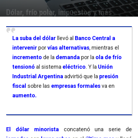
Dólar, frío polar, impuestos y más
Por
Equipo de Redacción
-
02/07/2026 18:30
La suba del dólar
llevó al
Banco Central a
intervenir
por
vías alternativas
, mientras el
incremento
de la
demanda
por la
ola de frío
tensionó
al sistema
eléctrico
. Y la
Unión
Industrial Argentina
advirtió que la
presión
fiscal
sobre las
empresas formales
va en
aumento.
El dólar minorista
concatenó una serie de