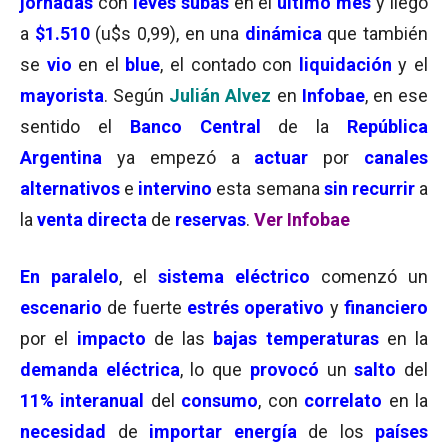
jornadas
con
leves subas
en el
último mes
y llegó
a
$1.510
(u$s 0,99), en una
dinámica
que también
se
vio
en el
blue
, el contado con
liquidación
y el
mayorista
. Según
Julián Alvez
en
Infobae
, en ese
sentido el
Banco Central
de la
República
Argentina
ya empezó a
actuar
por
canales
alternativos
e
intervino
esta semana
sin recurrir
a
la
venta directa
de
reservas
.
Ver Infobae
En paralelo
, el
sistema eléctrico
comenzó un
escenario
de fuerte
estrés operativo
y
financiero
por el
impacto
de las
bajas temperaturas
en la
demanda eléctrica
, lo que
provocó
un
salto
del
11% interanual
del
consumo
, con
correlato
en la
necesidad
de
importar energía
de los
países