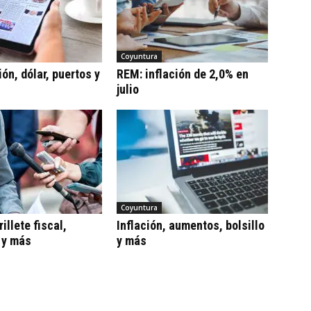
Coyuntura
ón, dólar, puertos y
REM: inflación de 2,0% en
julio
Coyuntura
illete fiscal,
Inflación, aumentos, bolsillo
 y más
y más