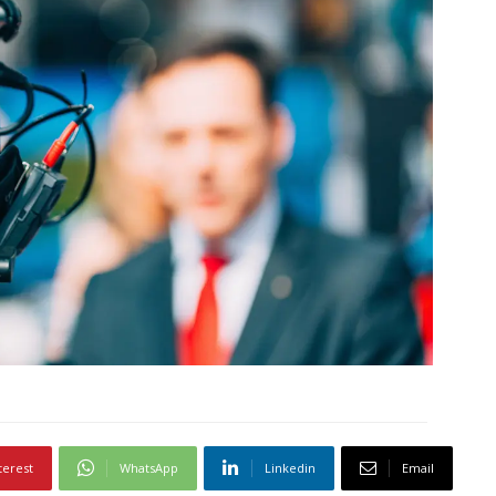
terest
WhatsApp
Linkedin
Email