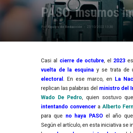
PASO, insumos im
Por
Equipo de Redacción
-
27/10/2022 13:30
Casi al
cierre de octubre
, el
2023
es
vuelta de la esquina
y se trata de
electoral
. En ese marco, en
La Nac
replican las palabras del
ministro del I
Wado De Pedro
, quien sostuvo qu
intentando convencer
a
Alberto Fer
para que
no haya PASO
el año que
Según el artículo, en esta iniciativa se 