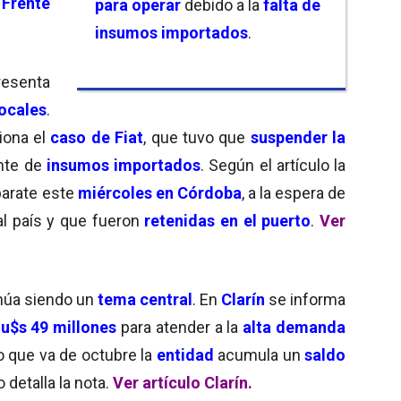
l
Frente
para operar
debido a la
falta de
insumos importados
.
esenta
ocales
.
ona el
caso de Fiat
, que tuvo que
suspender la
ante de
insumos importados
. Según el artículo la
parate este
miércoles en Córdoba
, a la espera de
al país y que fueron
retenidas en el puerto
.
Ver
núa siendo un
tema central
. En
Clarín
se informa
r
u$s 49 millones
para atender a la
alta demanda
lo que va de octubre la
entidad
acumula un
saldo
o detalla la nota.
Ver artículo Clarín.