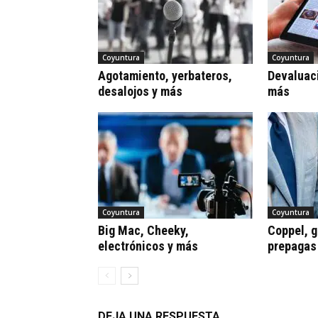
Coyuntura
Coyuntura
Agotamiento, yerbateros,
Devaluaci
desalojos y más
más
Coyuntura
Coyuntura
Big Mac, Cheeky,
Coppel, gr
electrónicos y más
prepagas
DEJA UNA RESPUESTA