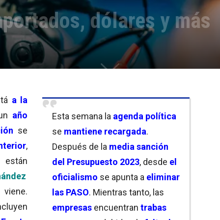
portados, dólares y más
tá
a la
 un
año
Esta semana la
agenda política
ión
se
se
mantiene recargada
.
nterior
,
Después de la
media sanción
e están
del Presupuesto 2023
, desde
el
nández
oficialismo
se apunta a
eliminar
 viene.
las PASO
. Mientras tanto, las
incluyen
empresas
encuentran
trabas