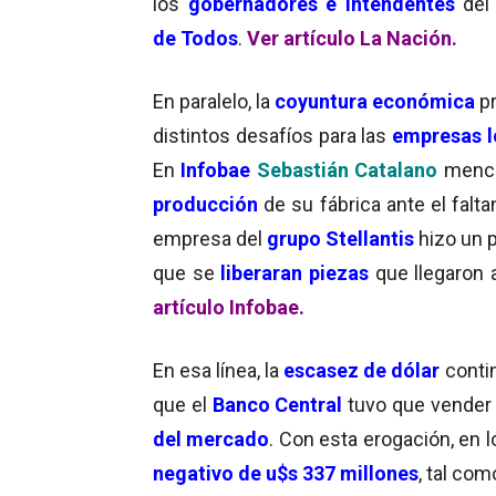
los
gobernadores e intendentes
de
de Todos
.
Ver artículo La Nación.
En paralelo, la
coyuntura económica
pr
distintos desafíos para las
empresas l
En
Infobae
Sebastián Catalano
menci
producción
de su fábrica ante el falt
empresa del
grupo Stellantis
hizo un 
que se
liberaran piezas
que llegaron 
artículo Infobae.
En esa línea, la
escasez de dólar
conti
que el
Banco Central
tuvo que vende
del mercado
. Con esta erogación, en 
negativo de u$s 337 millones
, tal com