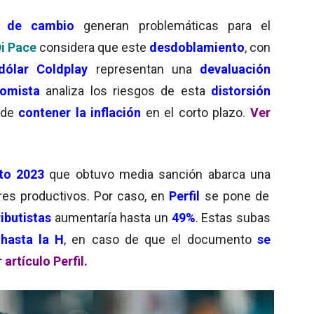
os de cambio
generan problemáticas para el
i Pace
considera que este
desdoblamiento
, con
dólar Coldplay
representan una
devaluación
omista
analiza los riesgos de esta
distorsión
n de
contener la inflación
en el corto plazo.
Ver
to 2023
que obtuvo media sanción abarca una
res productivos. Por caso, en
Perfil
se pone de
ibutistas
aumentaría hasta un
49%
. Estas subas
hasta la H
, en caso de que el documento
se
 artículo Perfil.