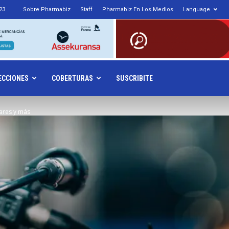
23
Sobre Pharmabiz
Staff
Pharmabiz En Los Medios
Language
armabiz.NET
ECCIONES
COBERTURAS
SUSCRIBITE
ares y más