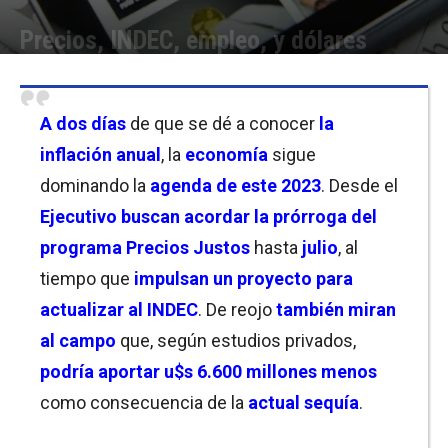
Precios, INDEC, empleo, y dólares
Por
Equipo de Redacción
-
10/01/2023 10:00
A dos días
de que se dé a conocer
la
inflación anual
, la
economía
sigue
dominando la
agenda de este 2023
. Desde el
Ejecutivo buscan acordar la prórroga del
programa Precios Justos
hasta
julio
, al
tiempo que
impulsan un proyecto para
actualizar al INDEC
. De reojo
también miran
al campo
que, según estudios privados,
podría aportar u$s 6.600 millones menos
como consecuencia de la
actual sequía
.