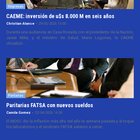
Empresas
CAEME: inversión de u$s 8.000 M en seis años
Christian Atance
-
29/05/2026 15:00
Durante una audiencia en Casa Rosada con el presidente de la Nación,
Javier Milei, y el ministro de Salud, Mario Lugones, la CAEME
oficializó...
Paritarias
Paritarias FATSA con nuevos sueldos
Camila Gomez
-
22/04/2026 14:30
El INDEC dio la inflación más alta del año la semana pasada y al toque
los laboratorios y el sindicato FATSA salieron a cerrar...