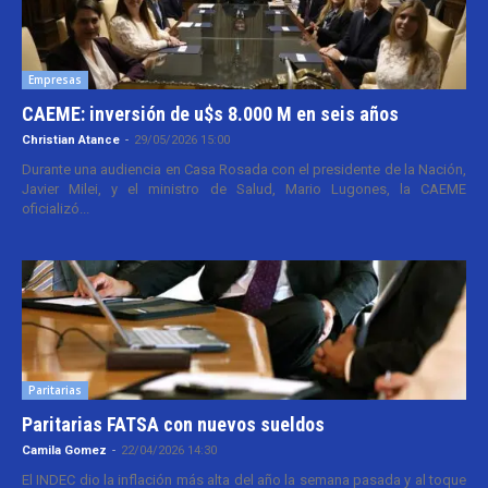
Empresas
CAEME: inversión de u$s 8.000 M en seis años
Christian Atance
-
29/05/2026 15:00
Durante una audiencia en Casa Rosada con el presidente de la Nación,
Javier Milei, y el ministro de Salud, Mario Lugones, la CAEME
oficializó...
Paritarias
Paritarias FATSA con nuevos sueldos
Camila Gomez
-
22/04/2026 14:30
El INDEC dio la inflación más alta del año la semana pasada y al toque