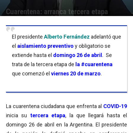
Cuarentena: arranca tercera etapa
Por
Equipo de Redacción
-
11/04/2020 14:15
El presidente
Alberto Fernández
adelantó que
el
aislamiento preventivo
y obligatorio se
extiende hasta el
domingo 26 de abril
. Se
trata de la tercera etapa de
la #cuarentena
que comenzó el
viernes 20 de marzo
.
La cuarentena ciudadana que enfrenta al
COVID-19
inicia su
tercera etapa
, la que llegará hasta el
domingo 26 de abril en la Argentina. El presidente