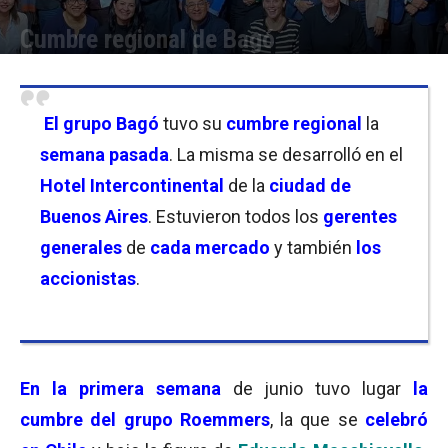
Cumbre regional de Bagó
Por
Facundo Rivera
-
15/06/2026 20:00
El grupo Bagó
tuvo su
cumbre regional
la
semana pasada
. La misma se desarrolló en el
Hotel Intercontinental
de la
ciudad de
Buenos Aires
. Estuvieron todos los
gerentes
generales
de
cada mercado
y también
los
accionistas
.
En la primera semana
de junio tuvo lugar
la
cumbre del grupo Roemmers
, la que se
celebró