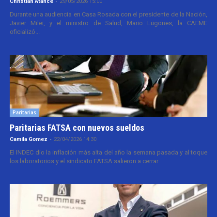
Christian Atance
-
29/05/2026 15:00
Durante una audiencia en Casa Rosada con el presidente de la Nación,
Javier Milei, y el ministro de Salud, Mario Lugones, la CAEME
oficializó...
Paritarias
Paritarias FATSA con nuevos sueldos
Camila Gomez
-
22/04/2026 14:30
El INDEC dio la inflación más alta del año la semana pasada y al toque
los laboratorios y el sindicato FATSA salieron a cerrar...