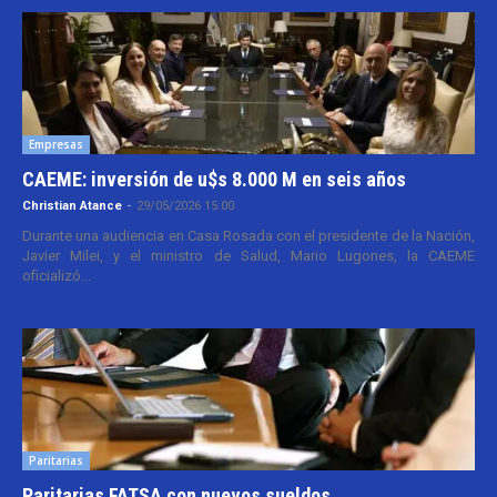
Empresas
CAEME: inversión de u$s 8.000 M en seis años
Christian Atance
-
29/05/2026 15:00
Durante una audiencia en Casa Rosada con el presidente de la Nación,
Javier Milei, y el ministro de Salud, Mario Lugones, la CAEME
oficializó...
Paritarias
Paritarias FATSA con nuevos sueldos