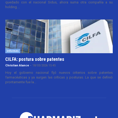
quedado con el nacional Sidus, ahora suma otra compañía a su
holding....
Informes
CILFA: postura sobre patentes
Christian Atance
-
18/03/2026 15:45
Hoy el gobierno nacional fijó nuevos criterios sobre patentes
farmacéuticas y ya surgen las críticas y posturas. La que se definió
prontamente fue la...