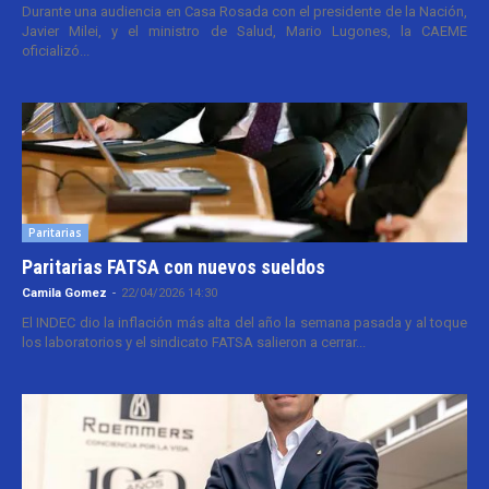
Durante una audiencia en Casa Rosada con el presidente de la Nación,
Javier Milei, y el ministro de Salud, Mario Lugones, la CAEME
oficializó...
Paritarias
Paritarias FATSA con nuevos sueldos
Camila Gomez
-
22/04/2026 14:30
El INDEC dio la inflación más alta del año la semana pasada y al toque
los laboratorios y el sindicato FATSA salieron a cerrar...