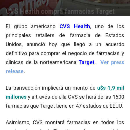
CVS Health compra farmacias Target
Por
Pamela Aguirre Leonetti
-
15/06/2015 19:42
El grupo americano
CVS Health
, uno de los
principales retailers de farmacia de Estados
Unidos, anunció hoy que llegó a un acuerdo
definitivo para comprar el negocio de farmacias y
clínicas de la norteamericana
Target
.
Ver press
release
.
La transacción implicará un monto de
u$s 1,9 mil
millones
y a través de ella CVS se hará de las 1600
farmacias que Target tiene en 47 estados de EEUU.
Asimismo, CVS montará farmacias en todos los