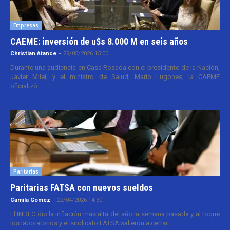
Empresas
CAEME: inversión de u$s 8.000 M en seis años
Christian Atance
-
29/05/2026 15:00
Durante una audiencia en Casa Rosada con el presidente de la Nación,
Javier Milei, y el ministro de Salud, Mario Lugones, la CAEME
oficializó...
Paritarias
Paritarias FATSA con nuevos sueldos
Camila Gomez
-
22/04/2026 14:30
El INDEC dio la inflación más alta del año la semana pasada y al toque
los laboratorios y el sindicato FATSA salieron a cerrar...