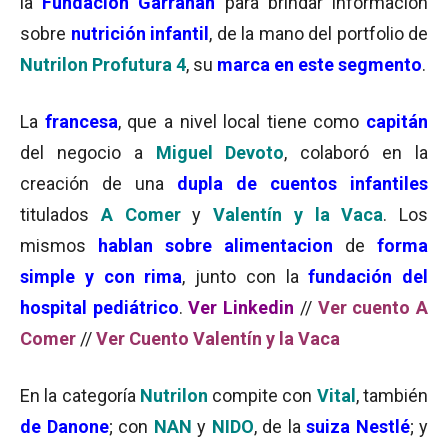
la
Fundación Garrahan
para brindar información
sobre
nutrición infantil
, de la mano del portfolio de
Nutrilon Profutura 4
, su
marca en este segmento
.
La
francesa
, que a nivel local tiene como
capitán
del negocio a
Miguel Devoto
, colaboró en la
creación de una
dupla de cuentos infantiles
titulados
A Comer
y
Valentín y la Vaca
. Los
mismos
hablan sobre alimentacion
de
forma
simple y con rima
, junto con la
fundación del
hospital pediátrico
.
Ver Linkedin
//
Ver cuento A
Comer
//
Ver Cuento Valentín y la Vaca
En la categoría
Nutrilon
compite con
Vital
, también
de Danone
; con
NAN
y
NIDO
, de la
suiza Nestlé
; y