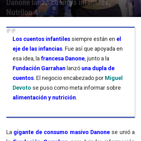
Danone lanzó cuentos infantiles,
Nutrilon 4
Por
Sofía Belgrano
-
30/08/2023 09:00
Los cuentos infantiles
siempre están en
el
eje de las infancias
. Fue así que apoyada en
esa idea, la
francesa Danone
, junto a la
Fundación Garrahan
lanzó
una dupla de
cuentos
. El negocio encabezado por
Miguel
Devoto
se puso como meta informar sobre
alimentación y nutrición
.
La
gigante de consumo masivo Danone
se unió a