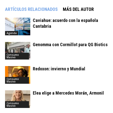
ARTÍCULOS RELACIONADOS
MÁS DEL AUTOR
Caviahue: acuerdo con la española
Cantabria
Agenda
Genomma con Cormillot para QG Biotics
Consumo
Masivo
Redoxon: invierno y Mundial
Consumo
Masivo
Elea elige a Mercedes Morán, Armonil
Consumo
Masivo