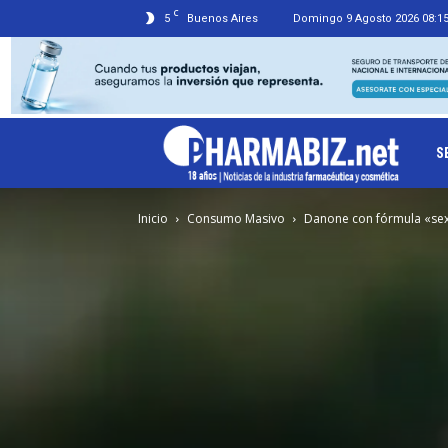
C
5
Buenos Aires
Domingo 9 Agosto 2026 08:1
Ph
S
Inicio
Consumo Masivo
Danone con fórmula «sex