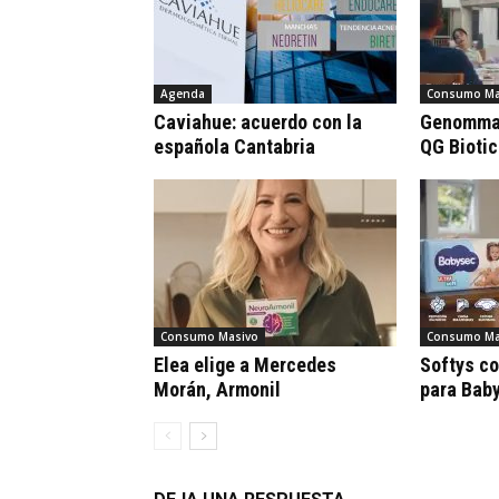
Agenda
Consumo Ma
Caviahue: acuerdo con la
Genomma 
española Cantabria
QG Bioti
Consumo Masivo
Consumo Ma
Elea elige a Mercedes
Softys c
Morán, Armonil
para Bab