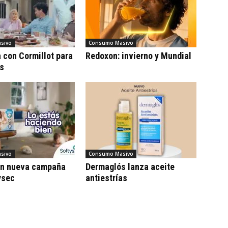
sivo
Consumo Masivo
con Cormillot para
Redoxon: invierno y Mundial
cs
sivo
Consumo Masivo
on nueva campaña
Dermaglós lanza aceite
ysec
antiestrías