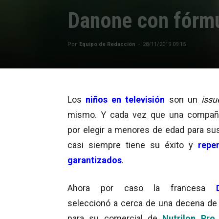
Danone con fórmu
Por
Equipo de Redacción
-
28/11/2019 09:15
Los
niños en televisión
son un
issu
mismo. Y cada vez que una compañí
por elegir a menores de edad para su
casi siempre tiene su éxito y
repe
garantizados
.
Ahora por caso la francesa
seleccionó a cerca de una decena de
para su comercial de
Nutrilon Pro 