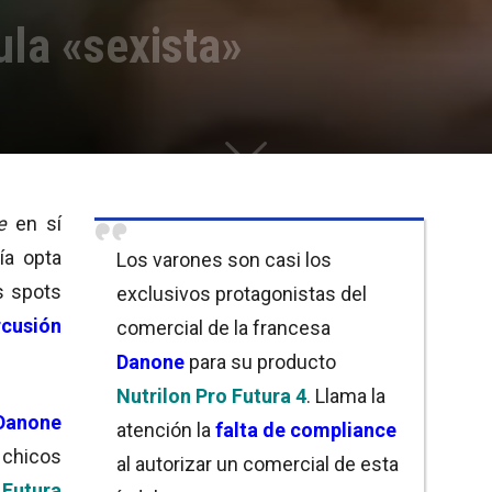
la «sexista»
e
en sí
a opta
Los varones son casi los
s spots
exclusivos protagonistas del
rcusión
comercial de la francesa
Danone
para su producto
Nutrilon Pro Futura 4
. Llama la
Danone
atención la
falta de compliance
 chicos
al autorizar un comercial de esta
Futura