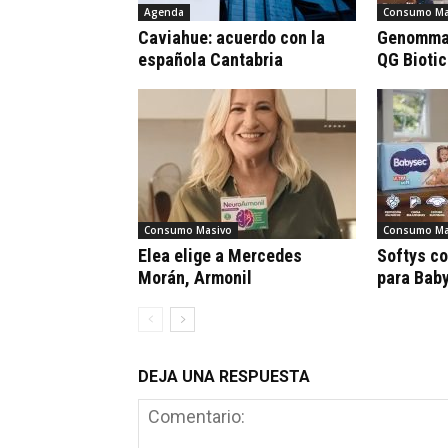
Agenda
Consumo Ma
Caviahue: acuerdo con la
Genomma 
española Cantabria
QG Bioti
Consumo Masivo
Consumo Ma
Elea elige a Mercedes
Softys c
Morán, Armonil
para Bab
DEJA UNA RESPUESTA