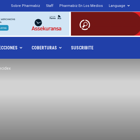
Sobre Pharmabiz
Staff
Pharmabiz En Los Medios
Language
armabiz.NET
ECCIONES
COBERTURAS
SUSCRIBITE
ecidex