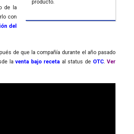
producto.
o de la
rlo con
ión del
ués de que la compañía durante el año pasado
sde la
venta bajo receta
al status de
OTC
.
Ver