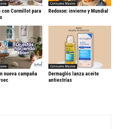
sivo
Consumo Masivo
con Cormillot para
Redoxon: invierno y Mundial
cs
sivo
Consumo Masivo
on nueva campaña
Dermaglós lanza aceite
ysec
antiestrías