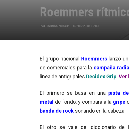
Roemmers rítmic
Por
Delfina Nuñez
-
07/06/2018 12:00
El grupo nacional
Roemmers
lanzó un
de comerciales para la
campaña radia
línea de antigripales
Decidex Grip
.
Ver 
El primero se basa en una
pista d
metal
de fondo, y compara a la
gripe
banda de rock
sonando en la cabeza.
El otro se vale del diccionario de