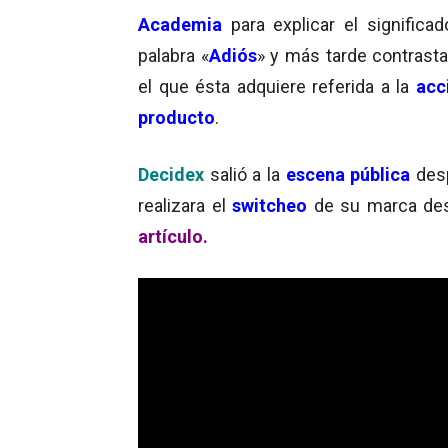
Academia
para explicar el significad
palabra «
Adiós
» y más tarde contrasta
el que ésta adquiere referida a la
acc
producto
.
Decidex
salió a la
escena pública
desp
realizara el
switcheo
de su marca de
artículo.