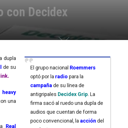
o con Decidex
a dupla
l
de su
El grupo nacional
Roemmers
link.
optó por la
radio
para la
campaña
de su línea de
e heavy
antigripales
Decidex Grip
. La
con una
firma sacó al ruedo una dupla de
audios que cuentan de forma
poco convencional, la
acción
del
 la
Real