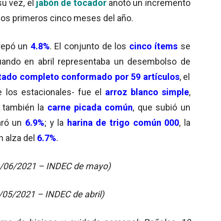
su vez, el
jabón de tocador
anotó un incremento
los primeros cinco meses del año.
trepó un
4.8%
. El conjunto de los
cinco ítems
se
uando en abril representaba un desembolso de
stado completo conformado por 59 artículos
, el
e los estacionales- fue el
arroz blanco simple
,
ó también la
carne picada común
, que subió un
aró un
6.9%
; y la
harina de trigo común 000
, la
n alza del
6.7%
.
16/06/2021 – INDEC de mayo)
/05/2021 – INDEC de abril)