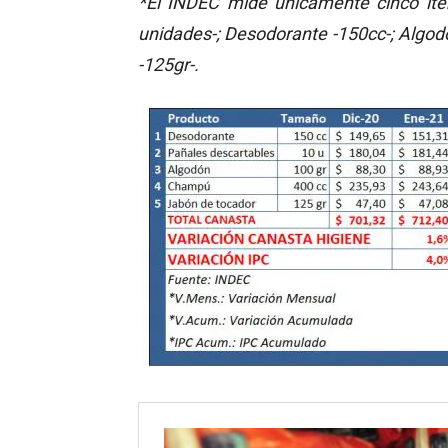
*El INDEC mide únicamente cinco íte
unidades-; Desodorante -150cc-; Algod
-125gr-.