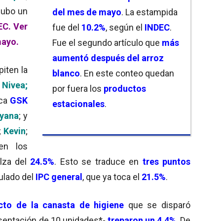
hubo un
del mes de mayo
. La estampida
EC.
Ver
fue del
10.2%
, según el
INDEC
.
mayo.
Fue el segundo artículo que
más
aumentó después del arroz
iten la
blanco
. En este conteo quedan
a
Nivea;
por fuera los
productos
ica
GSK
estacionales
.
yana
; y
;
Kevin
;
en los
lza del
24.5%
. Esto se traduce en
tres puntos
ulado del
IPC general
, que ya toca el
21.5%
.
cto de la canasta de higiene
que se disparó
esentación de 10 unidades*-
treparon un 4.4%
. De