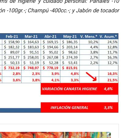
ms de higiene y cuidado personal: Pañales -10
ón -100gr.-; Champú -400cc.-; y Jabón de tocador