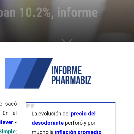
pan 10.2%, informe
e sacó
. En el
La evolución del
precio del
ilever
-
desodorante
perforó y por
Simple
;
mucho la
inflación promedio