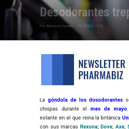
Desodorantes tre
Por
Florencia Costas
-
18/06/2021 13:30
La
góndola de los dosodorantes
s
chispas durante el
mes de
mayo
estante en el que reina la británica
Un
con sus marcas
Rexona
;
Dove
;
Axe
;