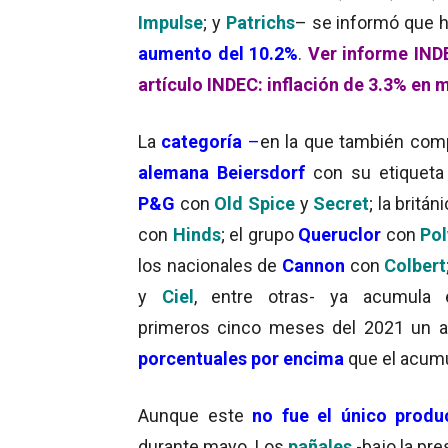
Impulse
; y
Patrichs
– se informó que 
aumento del
10.2%
.
Ver informe IND
artículo INDEC: inflación de 3.3% en 
La
categoría
–
en la que también comp
alemana Beiersdorf
con su etiquet
P&G
con
Old Spice
y
Secret
; la britán
con
Hinds
; el grupo
Queruclor
con
Pol
los nacionales de
Cannon
con
Colbert
y
Ciel
, entre otras- ya acumula 
primeros cinco meses del 2021 un a
porcentuales por encima
que el acum
Aunque este
no fue el único produ
durante mayo. Los
pañales
-bajo la pr