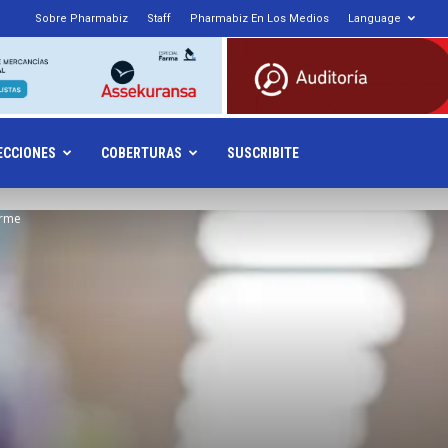
Sobre Pharmabiz
Staff
Pharmabiz En Los Medios
Language
armabiz.NET
ECCIONES
COBERTURAS
SUSCRIBITE
orme