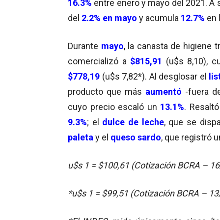
16.3%
entre enero y mayo del 2021. A 
del
2.2% en mayo
y acumula
12.7%
en 
Durante
mayo
, la canasta de higiene 
comercializó a
$815,91
(u$s 8,10), c
$778,19
(u$s 7,82*). Al desglosar el
li
producto que más
aumentó
-fuera d
cuyo precio escaló un
13.1%
. Resalt
9.3%
; el
dulce de leche
, que se disp
paleta
y el
queso sardo
, que registró u
u$s 1 = $100,61 (Cotización BCRA – 
*u$s 1 = $99,51 (Cotización BCRA – 13