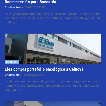
Roemmers: fin para Boccardo
Cristina Kroll
-
20/05/2026 13:00
En el grupo Roemmers se cerró el ciclo de Luciano Boccardo y tras
casi tres décadas. El ejecutivo actuaba como gerente general del
holding...
Empresas
Elea compra portafolio oncológico a Celnova
Cristina Kroll
-
20/03/2026 10:30
En la semana en que el gobierno nacional aggiornó el marco
normativo para las patentes farmacéuticas tuvo lugar una transacción
y que va por...