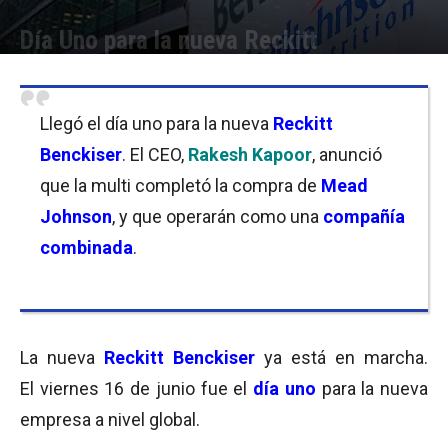
Día Uno para la nueva Reckitt
Por
Equipo de Redacción
-
19/06/2017 10:00
Llegó el día uno para la nueva
Reckitt
Benckiser
. El CEO,
Rakesh Kapoor
, anunció
que la multi completó la compra de
Mead
Johnson
, y que operarán como una
compañía
combinada
.
La nueva
Reckitt Benckiser
ya está en marcha.
El viernes 16 de junio fue el
día uno
para la nueva
empresa a nivel global.