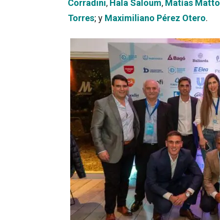
Corradini
,
Hala Saloum
,
Matías Matt
Torres
; y
Maximiliano Pérez Otero
.