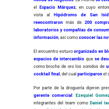
el
Espacio Márquez
, en cuyo ento
vista al
Hipódromo de San Isid
reencontraron
más de
200 compr
laboratorios y compañías de consu
información
, así como
conocer las n
El encuentro estuvo
organizado en
bl
espacios de intercambio
que
se desa
como broche de oro los sonidos de
u
cocktail final
, del cual
participaron
el 
Por parte de la droguería dijeron pr
gerente comercial
:
Ezequiel Gome
integrantes del team como
Daniel Ia