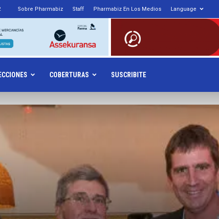
2
Sobre Pharmabiz
Staff
Pharmabiz En Los Medios
Language
armabiz.NET
ECCIONES
COBERTURAS
SUSCRIBITE