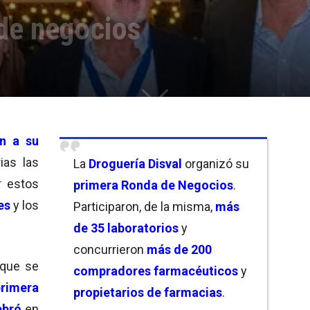
 de negocios
on a su
ias las
La
Droguería Disval
organizó su
r estos
primera Ronda de Negocios
.
es
y los
Participaron, de la misma,
más
de 35 laboratorios
y
concurrieron
más de 200
que se
compradores farmacéuticos
y
primera
propietarios de farmacias
.
ebró
en