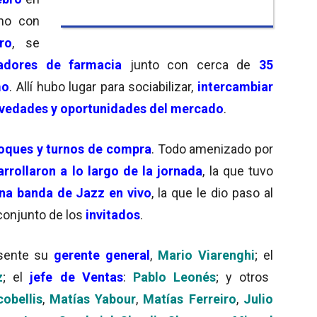
rno con
ro
, se
adores de farmacia
junto con cerca de
35
mo
. Allí hubo lugar para sociabilizar,
intercambiar
ovedades y oportunidades del mercado
.
oques y turnos de compra
. Todo amenizado por
rrollaron a lo largo de la jornada
, la que tuvo
na
banda de Jazz
en vivo
, la que le dio paso al
conjunto de los
invitados
.
esente su
g
erente general
,
Mario Viarenghi
; el
z
; el
j
e
fe
de Ventas
:
Pablo Leonés
; y otros
cobellis
,
Matías Yabour
,
Matías Ferreiro
,
Julio