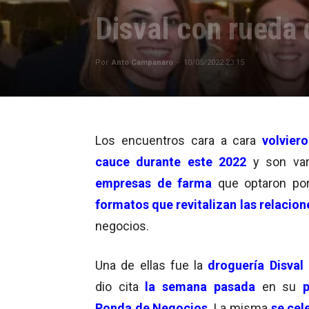
Disval con rueda
Por
Anto Campanaro
-
10/05/2022 23:15
Los encuentros cara a cara
volvier
cauce durante este 2022
y son var
empresas de farma
que optaron po
formatos que revitalizan las relacion
negocios.
Una de ellas fue la
droguería Disval
dio cita
la semana pasada
en su
Ronda de Negocios
. La misma
se cel