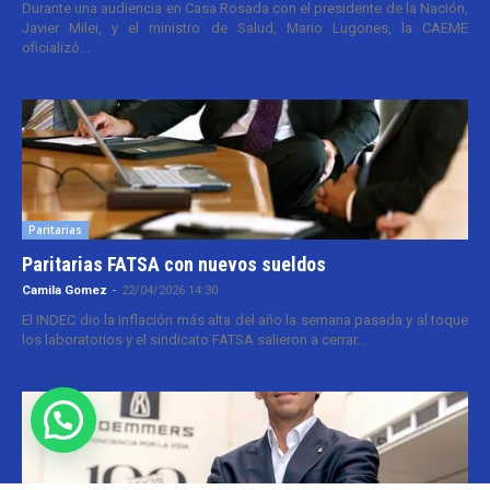
Durante una audiencia en Casa Rosada con el presidente de la Nación,
Javier Milei, y el ministro de Salud, Mario Lugones, la CAEME
oficializó...
Paritarias
Paritarias FATSA con nuevos sueldos
Camila Gomez
-
22/04/2026 14:30
El INDEC dio la inflación más alta del año la semana pasada y al toque
los laboratorios y el sindicato FATSA salieron a cerrar...