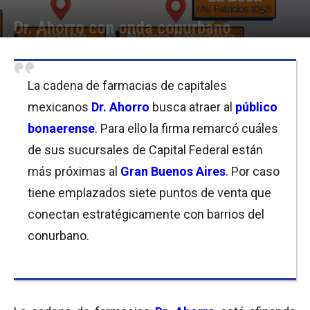
Dr. Ahorro con onda conurbano
Por
Equipo de Redacción
-
31/07/2019 09:00
La cadena de farmacias de capitales
mexicanos
Dr. Ahorro
busca atraer al
público
bonaerense
. Para ello la firma remarcó cuáles
de sus sucursales de Capital Federal están
más próximas al
Gran Buenos Aires
. Por caso
tiene emplazados siete puntos de venta que
conectan estratégicamente con barrios del
conurbano.