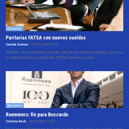
Paritarias
Paritarias FATSA con nuevos sueldos
Camila Gomez
-
22/04/2026 14:30
El INDEC dio la inflación más alta del año la semana pasada y al toque
los laboratorios y el sindicato FATSA salieron a cerrar...
Ejecutivos
Roemmers: fin para Boccardo
Cristina Kroll
-
20/05/2026 13:00