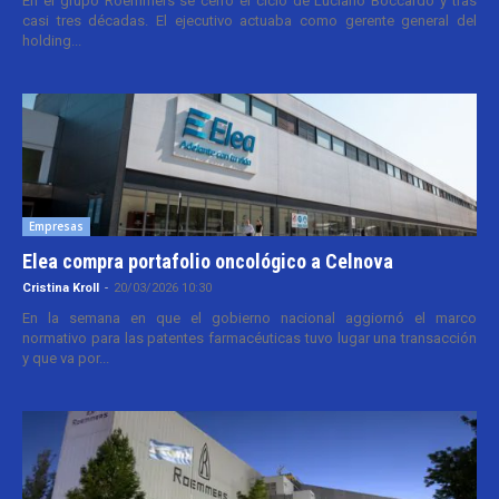
En el grupo Roemmers se cerró el ciclo de Luciano Boccardo y tras
casi tres décadas. El ejecutivo actuaba como gerente general del
holding...
Empresas
Elea compra portafolio oncológico a Celnova
Cristina Kroll
-
20/03/2026 10:30
En la semana en que el gobierno nacional aggiornó el marco
normativo para las patentes farmacéuticas tuvo lugar una transacción
y que va por...