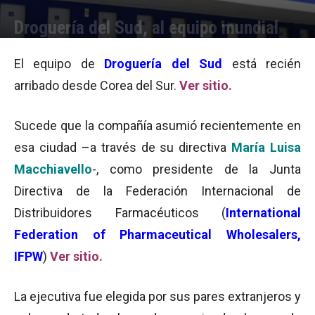
Droguería del Sud, al equipo mundial
Por
Equipo de Redacción
-
23/09/2010 12:50
El equipo de
Droguería del Sud
está recién
arribado desde Corea del Sur.
Ver sitio.
Sucede que la compañía asumió recientemente en
esa ciudad –a través de su directiva
María Luisa
Macchiavello
-, como presidente de la Junta
Directiva de la Federación Internacional de
Distribuidores Farmacéuticos (
International
Federation of Pharmaceutical Wholesalers,
IFPW
)
Ver sitio.
La ejecutiva fue elegida por sus pares extranjeros y