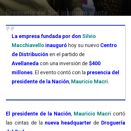
Droguería del Sud inauguró planta
Por
Cristina Kroll
-
22/08/2016 13:00
La empresa fundada por don
Silvio
Macchiavello
inauguró
hoy su nuevo
Centro
de Distribución
en el partido de
Avellaneda
con una inversión de
$400
millones
. El evento contó con la
presencia del
presidente de la Nación
,
Mauricio Macri
.
El presidente de la Nación
,
Mauricio Macri
cortó
las cintas de la
nueva headquarter
de
Droguería