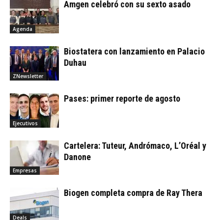
Amgen celebró con su sexto asado
Agenda
Biostatera con lanzamiento en Palacio
Duhau
ZNewsletter
Pases: primer reporte de agosto
Ejecutivos
Cartelera: Tuteur, Andrómaco, L’Oréal y
Danone
Empresas
Biogen completa compra de Ray Thera
Deals