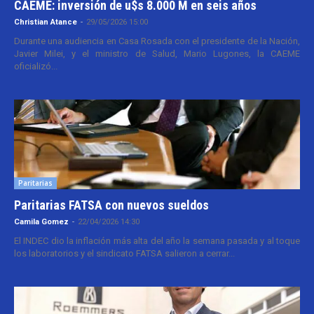
CAEME: inversión de u$s 8.000 M en seis años
Christian Atance
-
29/05/2026 15:00
Durante una audiencia en Casa Rosada con el presidente de la Nación,
Javier Milei, y el ministro de Salud, Mario Lugones, la CAEME
oficializó...
Paritarias
Paritarias FATSA con nuevos sueldos
Camila Gomez
-
22/04/2026 14:30
El INDEC dio la inflación más alta del año la semana pasada y al toque
los laboratorios y el sindicato FATSA salieron a cerrar...