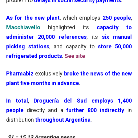
problem to
delays in social security payments
.
As for the new plant
, which employs
250 people
,
Macchiavello
highlighted its
capacity to
administer 20,000 references
, its
six manual
picking stations
, and capacity to
store 50,000
refrigerated products
.
See site
Pharmabiz
exclusively
broke the news of the new
plant five months in advance
.
In total
,
Droguería del Sud employs
1,400
people
directly and a
further 800 indirectly
in
distribution
throughout Argentina
.
$1 = 15.13 Argentine pesos