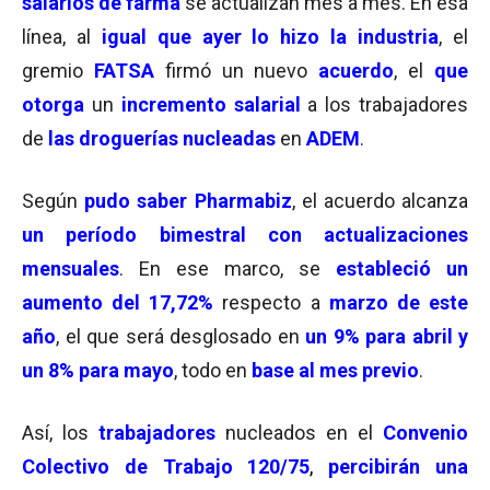
salarios de farma
se actualizan mes a mes. En esa
línea, al
igual que ayer lo hizo la industria
, el
gremio
FATSA
firmó un nuevo
acuerdo
, el
que
otorga
un
incremento salarial
a los trabajadores
de
las droguerías
nucleadas
en
ADEM
.
Según
pudo saber Pharmabiz
, el acuerdo alcanza
un período bimestral con actualizaciones
mensuales
. En ese marco, se
estableció un
aumento del 17,72%
respecto a
marzo de este
año
, el que será desglosado en
un 9% para abril y
un 8% para mayo
, todo en
base al mes previo
.
Así, los
trabajadores
nucleados en el
Convenio
Colectivo de Trabajo 120/75
,
percibirán una