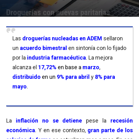
Droguerías con nuevas paritarias
Por
Javier Bartolomeo
-
23/04/2024 20:15
Las
droguerías nucleadas en ADEM
sellaron
un
acuerdo bimestral
en sintonía con lo fijado
por la
industria farmacéutica
. La mejora
alcanza el
17,72%
en base a
marzo
,
distribuido
en un
9% para abril
y
8
%
para
mayo
.
La
inflación no se detiene
pese la
recesión
económica
. Y en ese contexto,
gran parte de los