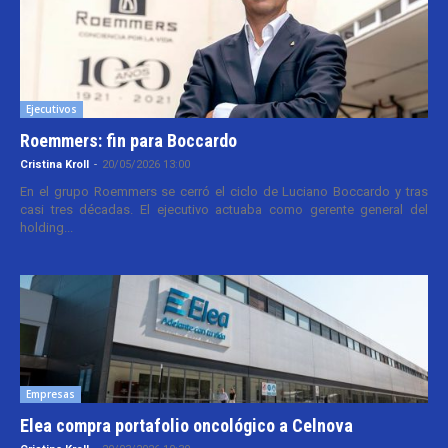
Ejecutivos
Roemmers: fin para Boccardo
Cristina Kroll
-
20/05/2026 13:00
En el grupo Roemmers se cerró el ciclo de Luciano Boccardo y tras
casi tres décadas. El ejecutivo actuaba como gerente general del
holding...
Empresas
Elea compra portafolio oncológico a Celnova