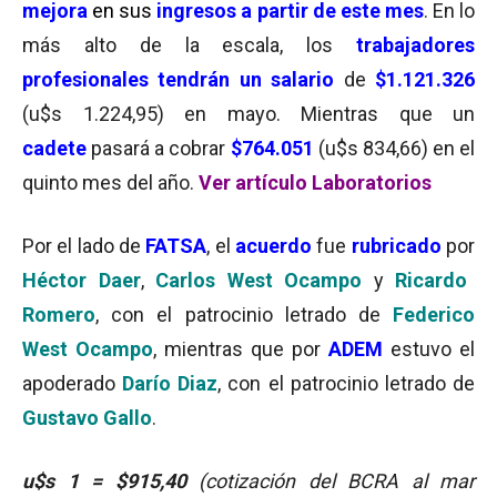
mejora
en sus
ingresos a partir de este mes
. En lo
más alto de la escala, los
trabajadores
profesionales
tendrán un salario
de
$1.121.326
(u$s 1.224,95) en mayo. Mientras que un
cadete
pasará a cobrar
$764.051
(u$s 834,66) en el
quinto mes del año.
Ver artículo Laboratorios
Por el lado de
FATSA
, el
acuerdo
fue
rubricado
por
Héctor Daer
,
Carlos West Ocampo
y
Ricardo
Romero
, con el patrocinio letrado de
F
ederico
West Ocampo
, mientras que por
ADEM
estuvo el
apoderado
Darío Diaz
, con el patrocinio letrado de
Gustavo Gallo
.
u$s 1 =
$915,40
(cotización del BCRA al mar