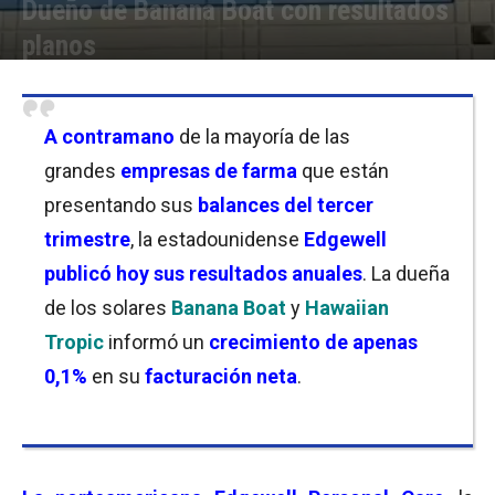
Dueño de Banana Boat con resultados
planos
Por
Joseph Foley
-
07/11/2024 09:00
A contramano
de la mayoría de las
grandes
empresas de farma
que están
presentando sus
balances del tercer
trimestre
, la estadounidense
Edgewell
publicó hoy sus resultados anuales
. La dueña
de los solares
Banana Boat
y
Hawaiian
Tropic
informó un
crecimiento de apenas
0,1%
en su
facturación neta
.