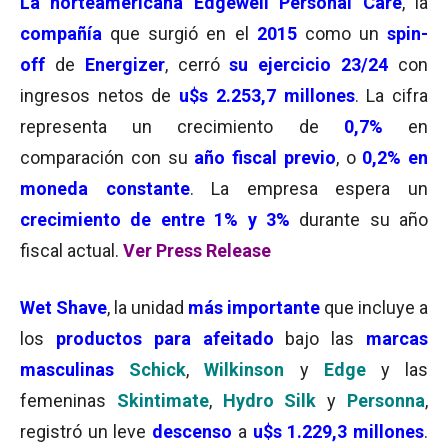
La norteamericana
Edgewell Personal Care
, la
compañía
que surgió en el
2015
como un
spin-
off
de
Energizer
, cerró
su ejercicio 23/24
con
ingresos netos de
u$s 2.253,7 millones
. La cifra
representa un crecimiento de
0,7%
en
comparación con su
año fiscal previo
, o
0,2% en
moneda constante
. La empresa espera un
crecimiento de entre 1% y 3%
durante su año
fiscal actual.
Ver Press Release
Wet Shave
, la unidad
más importante
que incluye a
los
productos para afeitado
bajo las
marcas
masculinas
Schick
,
Wilkinson
y
Edge
y las
femeninas
Skintimate
,
Hydro Silk
y
Personna
,
registró un leve
descenso
a
u$s 1.229,3 millones
.