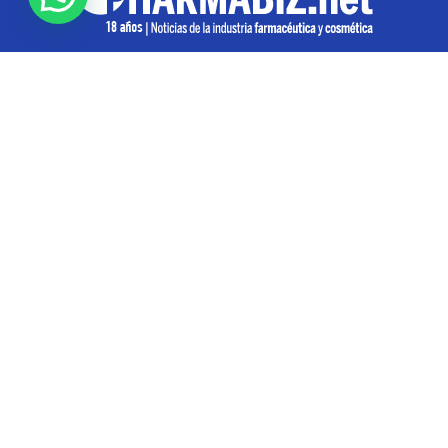
SOBRE NOSOTROS
Pharmabiz es un diario especializado en el quehacer
de la industria farmacéutica y cosmética. Investiga y
analiza noticias desde la Ciudad de Buenos Aires para
toda la región
Contáctanos:
info@pharmabiz.net
SEGUINOS