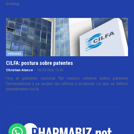
holding....
Informes
CILFA: postura sobre patentes
Christian Atance
-
18/03/2026 15:45
Hoy el gobierno nacional fijó nuevos criterios sobre patentes
farmacéuticas y ya surgen las críticas y posturas. La que se definió
prontamente fue la...