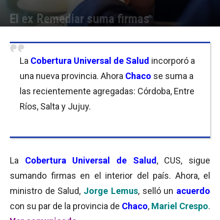
El ex Remediar suma firmas
Por
Florencia Costas
-
02/02/2017 13:30
La
Cobertura Universal de Salud
incorporó a
una nueva provincia. Ahora
Chaco
se suma a
las recientemente agregadas: Córdoba, Entre
Ríos, Salta y Jujuy.
La
Cobertura Universal de Salud
, CUS, sigue
sumando firmas en el interior del país. Ahora, el
ministro de Salud,
Jorge Lemus
, selló un
acuerdo
con su par de la provincia de
Chaco
,
Mariel Crespo
.