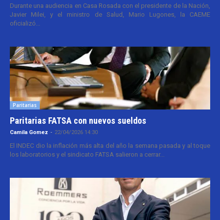
Durante una audiencia en Casa Rosada con el presidente de la Nación,
Javier Milei, y el ministro de Salud, Mario Lugones, la CAEME
oficializó...
Paritarias
Paritarias FATSA con nuevos sueldos
Camila Gomez
-
22/04/2026 14:30
El INDEC dio la inflación más alta del año la semana pasada y al toque
los laboratorios y el sindicato FATSA salieron a cerrar...