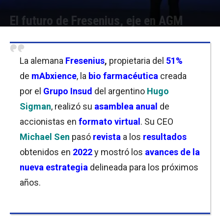
El futuro de Fresenius, eje en AGM
Por
Christian Atance
-
17/05/2023 12:30
La alemana
Fresenius
,
propietaria del
51%
de
mAbxience
, la
bio farmacéutica
creada
por el
Grupo Insud
del argentino
Hugo
Sigman
, realizó su
asamblea anual
de
accionistas en
formato virtual
. Su CEO
Michael Sen
pasó
revista
a los
resultados
obtenidos en
2022
y mostró los
avances de la
nueva estrategia
delineada para los próximos
años.