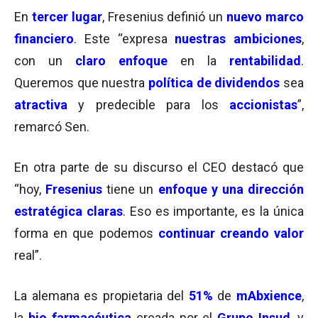
En
tercer lugar
, Fresenius definió un
nuevo marco
financiero
. Este “expresa
nuestras ambiciones
,
con un
claro enfoque
en la
rentabilidad
.
Queremos que nuestra
política de dividendos
sea
atractiva
y predecible para los
accionistas
”,
remarcó Sen.
En otra parte de su discurso el CEO destacó que
“hoy,
Fresenius
tiene un
enfoque y una dirección
estratégica claras
. Eso es importante, es la única
forma en que podemos
continuar creando valor
real”.
La alemana es propietaria del
51%
de
mAbxience
,
la
bio farmacéutica
creada por el
Grupo Insud
, y