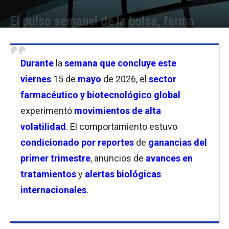
El pulso semanal de la bolsa, farma
Por
Christian Atance
-
15/05/2026 16:00
Durante
la
semana que concluye este
viernes
15 de
mayo
de 2026
, el
sector
farmacéutico y biotecnológico global
experimentó
movimientos de alta
volatilidad
. El comportamiento estuvo
condicionado por reportes
de
ganancias del
primer trimestre
, anuncios de
avances en
tratamientos
y
alertas biológicas
internacionales
.