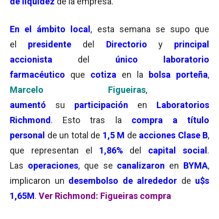
de liquidez
de la empresa.
En el ámbito local
, esta semana se supo que
el
presidente
del
Directorio
y
principal
accionista
del
único laboratorio
farmacéutico
que
cotiza
en la
bolsa porteña
,
Marcelo Figueiras
,
aumentó
su
participación
en
Laboratorios
Richmond
. Esto tras la
compra a título
personal
de un total de
1,5 M
de
acciones Clase B
,
que representan el
1,86%
del
capital social
.
Las
operaciones
, que se
canalizaron
en
BYMA
,
implicaron un
desembolso de alrededor
de
u$s
1,65M
.
Ver Richmond: Figueiras compra