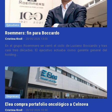
Ejecutivos
Roemmers: fin para Boccardo
Cristina Kroll
-
20/05/2026 13:00
En el grupo Roemmers se cerró el ciclo de Luciano Boccardo y tras
casi tres décadas. El ejecutivo actuaba como gerente general del
holding...
Empresas
Elea compra portafolio oncológico a Celnova
Cristina Kroll
-
20/03/2026 10:30