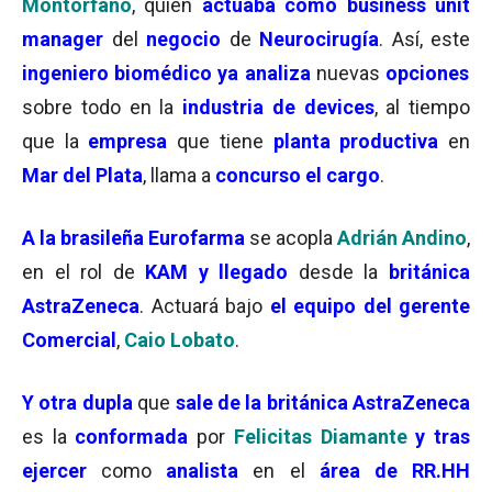
Montórfano
, quien
actuaba como business unit
manager
del
negocio
de
Neurocirugía
. Así, este
ingeniero biomédico ya analiza
nuevas
opciones
sobre todo en la
industria de devices
, al tiempo
que la
empresa
que tiene
planta productiva
en
Mar del Plata
, llama a
concurso el cargo
.
A la brasileña Eurofarma
se acopla
Adrián Andino
,
en el rol de
KAM y llegado
desde la
británica
AstraZeneca
. Actuará bajo
el equipo del gerente
Comercial
,
Caio Lobato
.
Y otra dupla
que
sale de la británica AstraZeneca
es la
conformada
por
Felicitas Diamante
y tras
ejercer
como
analista
en el
área de RR.HH