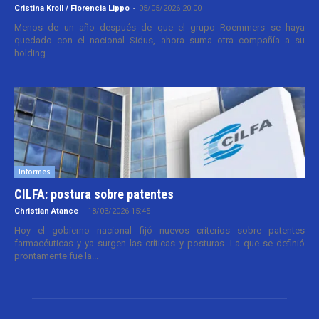
Cristina Kroll / Florencia Lippo
-
05/05/2026 20:00
Menos de un año después de que el grupo Roemmers se haya
quedado con el nacional Sidus, ahora suma otra compañía a su
holding....
Informes
CILFA: postura sobre patentes
Christian Atance
-
18/03/2026 15:45
Hoy el gobierno nacional fijó nuevos criterios sobre patentes
farmacéuticas y ya surgen las críticas y posturas. La que se definió
prontamente fue la...