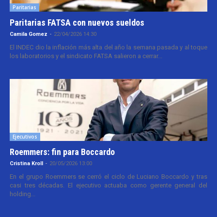
Paritarias
Paritarias FATSA con nuevos sueldos
Camila Gomez
-
22/04/2026 14:30
El INDEC dio la inflación más alta del año la semana pasada y al toque
los laboratorios y el sindicato FATSA salieron a cerrar...
Ejecutivos
Roemmers: fin para Boccardo
Cristina Kroll
-
20/05/2026 13:00
En el grupo Roemmers se cerró el ciclo de Luciano Boccardo y tras
casi tres décadas. El ejecutivo actuaba como gerente general del
holding...