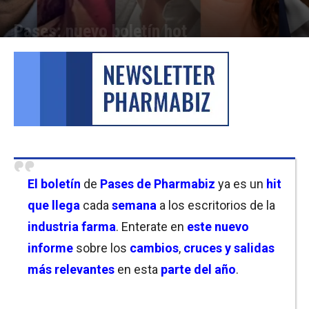
Pases: nuevo boletín hot
Por
Cristina Kroll y Martina Pawlak
-
15/05/2026 17:15
El boletín
de
Pases de Pharmabiz
ya es un
hit
que llega
cada
semana
a los escritorios de la
industria farma
. Enterate en
este nuevo
informe
sobre los
cambios
,
cruces y salidas
más relevantes
en esta
parte del año
.