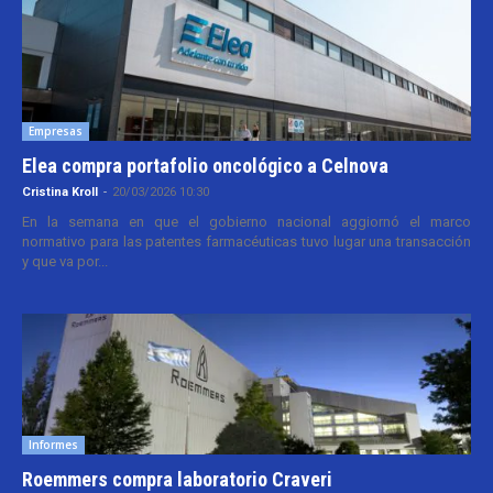
Empresas
Elea compra portafolio oncológico a Celnova
Cristina Kroll
-
20/03/2026 10:30
En la semana en que el gobierno nacional aggiornó el marco
normativo para las patentes farmacéuticas tuvo lugar una transacción
y que va por...
Informes
Roemmers compra laboratorio Craveri