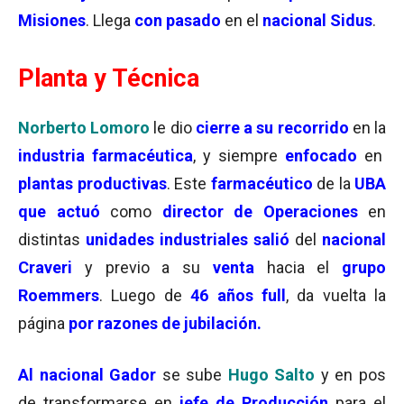
Misiones
. Llega
con pasado
en el
nacional Sidus
.
Planta y Técnica
Norberto Lomoro
le dio
cierre a su recorrido
en la
industria farmacéutica
, y siempre
enfocado
en
plantas productivas
. Este
farmacéutico
de la
UBA
que actuó
como
director de Operaciones
en
distintas
unidades industriales salió
del
nacional
Craveri
y previo a su
venta
hacia el
grupo
Roemmers
. Luego de
46 años full
, da vuelta la
página
por razones de jubilación.
Al nacional Gador
se sube
Hugo Salto
y en pos
de transformarse en
jefe de Producción
para el