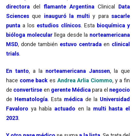
directora
del
flamante Argentina
Clinical
Data
Sciences
que
inauguró la multi
y para
sacarle
punta
a los
estudios clínicos
. Esta
bioquímica y
bióloga molecular
llega desde la
norteamericana
MSD
, donde también
estuvo centrada
en
clinical
trials
.
En tanto
, a la
norteamericana Janssen
, la que
hace
come back
es
Andrea Arlia
Ciommo
, y a fin
de
convertirse
en
gerente Médica
para el
negocio
de
Hematología
. Esta
médica
de la
Universidad
Favaloro
ya había
actuado
en la
multi hasta el
2023
.
Y otro pase médico
se suma
a la lista
. Se trata del