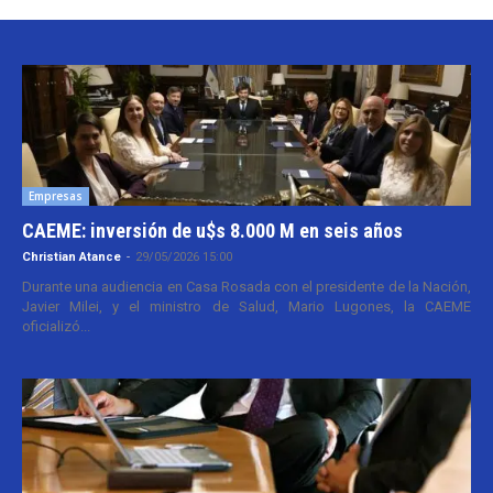
Empresas
CAEME: inversión de u$s 8.000 M en seis años
Christian Atance
-
29/05/2026 15:00
Durante una audiencia en Casa Rosada con el presidente de la Nación,
Javier Milei, y el ministro de Salud, Mario Lugones, la CAEME
oficializó...