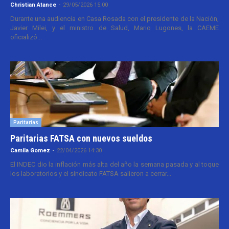
Christian Atance
-
29/05/2026 15:00
Durante una audiencia en Casa Rosada con el presidente de la Nación,
Javier Milei, y el ministro de Salud, Mario Lugones, la CAEME
oficializó...
Paritarias
Paritarias FATSA con nuevos sueldos
Camila Gomez
-
22/04/2026 14:30
El INDEC dio la inflación más alta del año la semana pasada y al toque
los laboratorios y el sindicato FATSA salieron a cerrar...