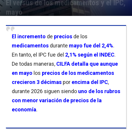
El versus de los medicamentos y el IPC,
mayo
Por
Florencia Lippo
-
11/06/2026 20:15
El incremento
de
precios
de los
medicamentos
durante
mayo fue del 2,4%
.
En tanto, el IPC fue del
2,1% según el INDEC
.
De todas maneras,
CILFA detalla que aunque
en mayo
los
precios de los medicamentos
crecieron 3 décimas
por
encima del IPC
,
durante 2026 siguen siendo
uno de los rubros
con menor variación de precios de la
economía
.