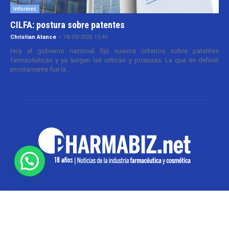
Informes
CILFA: postura sobre patentes
Christian Atance
-
18/03/2026 15:45
Hoy el gobierno nacional fijó nuevos criterios sobre patentes
farmacéuticas y ya surgen las críticas y posturas. La que se definió
prontamente fue la...
SOBRE NOSOTROS
Pharmabiz es un diario especializado en el quehacer