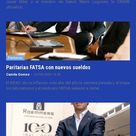
Javier Milei, y el ministro de Salud, Mario Lugones, la CAEME
oficializó...
Paritarias
Paritarias FATSA con nuevos sueldos
Camila Gomez
-
22/04/2026 14:30
El INDEC dio la inflación más alta del año la semana pasada y al toque
los laboratorios y el sindicato FATSA salieron a cerrar...