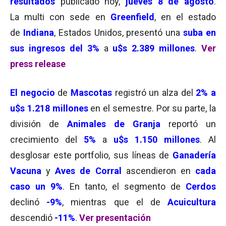
resultados
publicado hoy,
jueves 8 de agosto
.
La multi con sede en
Greenfield
, en el estado
de
Indiana
, Estados Unidos, presentó una
suba en
sus ingresos del 3%
a
u$s 2.389 millones
.
Ver
press release
El negocio
de
Mascotas
registró un alza del
2
% a
u$s 1.218 millones
en el semestre. Por su parte, la
división de
Animales de Granja
reportó un
crecimiento del
5%
a
u$s 1.150 millones
. Al
desglosar este portfolio, sus líneas de
G
anadería
Vacuna
y
Aves de Corral
ascendieron en
cada
caso un 9%
. En tanto, el segmento de
Cerdos
declinó
-9%
, mientras que el de
Acuicultura
descendió
-11%
.
Ver presentación