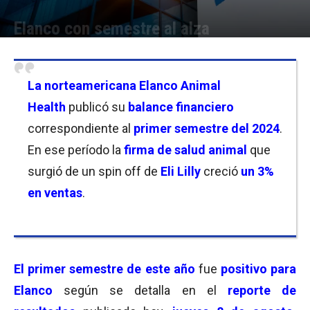
Elanco con semestre al alza
Por
Christian Atance
-
08/08/2024 09:00
La norteamericana
Elanco Animal
Health
publicó su
balance financiero
correspondiente al
primer semestre del 2024
.
En ese período la
firma de salud animal
que
surgió de un spin off de
Eli Lilly
creció
un 3%
en ventas
.
El primer semestre de este año
fue
positivo para
Elanco
según se detalla en el
reporte de