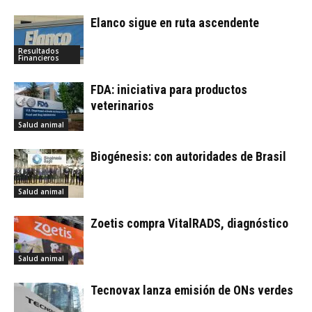
Elanco sigue en ruta ascendente
Resultados
Financieros
FDA: iniciativa para productos
veterinarios
Salud animal
Biogénesis: con autoridades de Brasil
Salud animal
Zoetis compra VitalRADS, diagnóstico
Salud animal
Tecnovax lanza emisión de ONs verdes