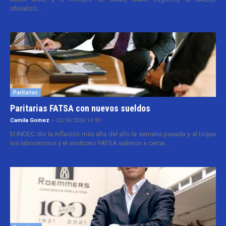
oficializó...
Paritarias
Paritarias FATSA con nuevos sueldos
Camila Gomez
-
22/04/2026 14:30
El INDEC dio la inflación más alta del año la semana pasada y al toque
los laboratorios y el sindicato FATSA salieron a cerrar...